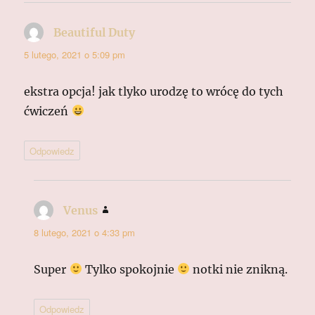
Beautiful Duty
pisze:
5 lutego, 2021 o 5:09 pm
ekstra opcja! jak tlyko urodzę to wrócę do tych
ćwiczeń
Odpowiedz
Venus
pisze:
8 lutego, 2021 o 4:33 pm
Super
Tylko spokojnie
notki nie znikną.
Odpowiedz