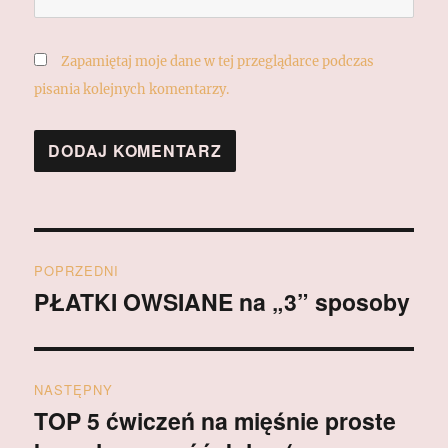
Zapamiętaj moje dane w tej przeglądarce podczas
pisania kolejnych komentarzy.
Nawigacja
POPRZEDNI
wpisu
PŁATKI OWSIANE na „3” sposoby
Poprzedni
wpis:
NASTĘPNY
TOP 5 ćwiczeń na mięśnie proste
Następny
wpis: