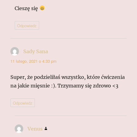
Cieszę się
Odpowiedz
Sady Sana
pisze:
11 lutego, 2021 o 4:33 pm
Super, że podzieliłaś wszystko, które ćwiczenia
na jakie mięsnie :). Trzymamy się zdrowo <3
Odpowiedz
Venus
pisze: