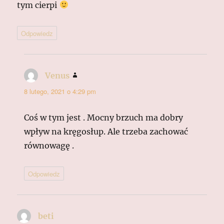
tym cierpi
Odpowiedz
Venus
pisze:
8 lutego, 2021 o 4:29 pm
Coś w tym jest . Mocny brzuch ma dobry
wpływ na kręgosłup. Ale trzeba zachować
równowagę .
Odpowiedz
beti
pisze: