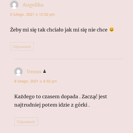
Angelika
pisze:
5 lutego, 2021 o 12:52 pm
Żeby mi się tak chciało jak mi się nie chce
Odpowiedz
Venus
pisze:
8 lutego, 2021 o 4:32 pm
Każdego to czasem dopada . Zacząć jest
najtrudniej potem idzie z górki .
Odpowiedz