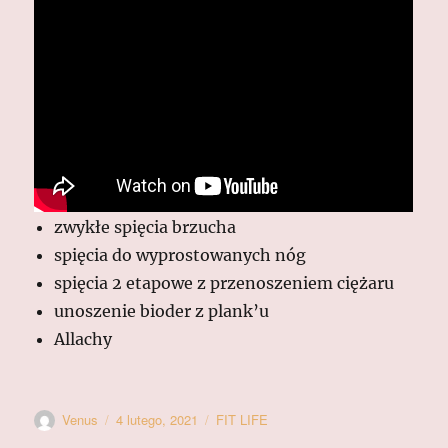
zwykłe spięcia brzucha
spięcia do wyprostowanych nóg
spięcia 2 etapowe z przenoszeniem ciężaru
unoszenie bioder z plank’u
Allachy
Autor
Data
Kategorie
Venus
4 lutego, 2021
FIT LIFE
publikacji