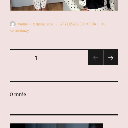
Autor
Data
Kategorie
Venus
2 lipca, 2026
STYLIZACJE I MODA
18
publikacji
do
komentarzy
LOOKBOOK
print
groszki
Stronicowanie
STRONA
1
NAST
wpisów
ĘPN
A
STR
ONA
O mnie