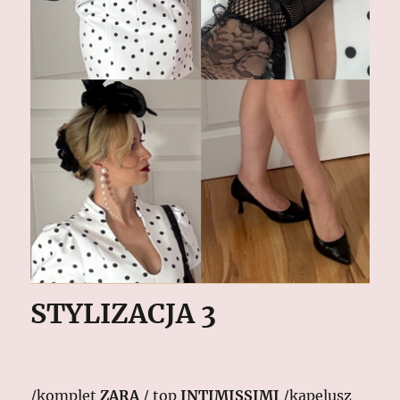
STYLIZACJA 3
/komplet
ZARA
/ top
INTIMISSIMI
/kapelusz