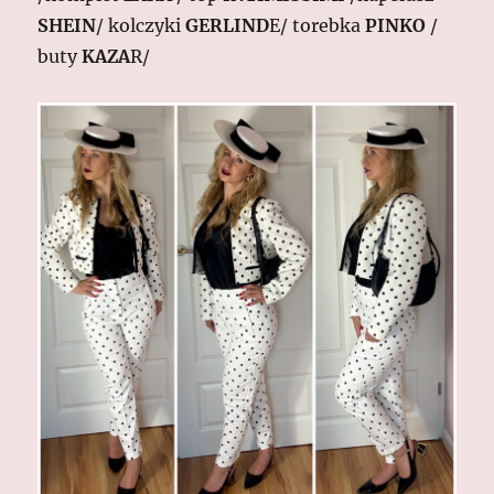
SHEIN
/ kolczyki
GERLIND
E/ torebka
PINKO
/
buty
KAZA
R/