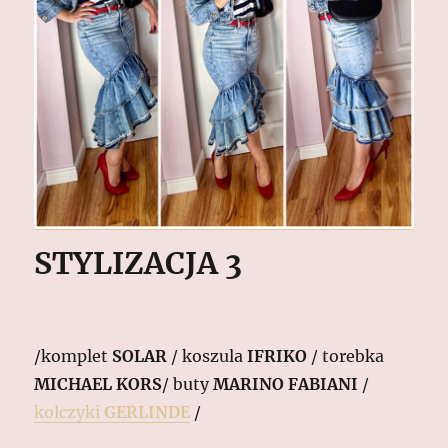
STYLIZACJA 3
/komplet
SOLAR
/ koszula
IFRIKO
/ torebka
MICHAEL KORS
/ buty
MARINO FABIANI
/
kolczyki
GERLINDE
/