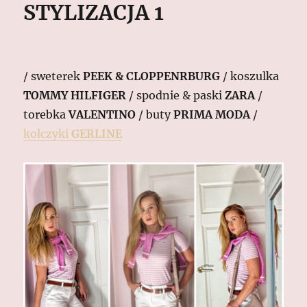
STYLIZACJA 1
/ sweterek
PEEK & CLOPPENRBURG
/ koszulka
TOMMY HILFIGER
/ spodnie & paski
ZARA
/
torebka
VALENTINO
/ buty
PRIMA MODA
/
kolczyki
GERLINE