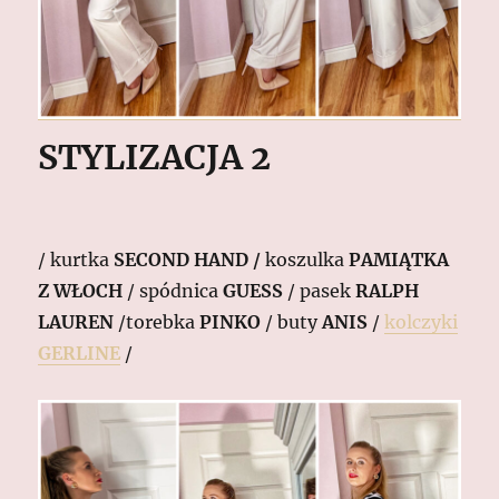
STYLIZACJA 2
/ kurtka
SECOND HAND /
koszulka
PAMIĄTKA
Z WŁOCH
/ spódnica
GUESS
/ pasek
RALPH
LAUREN
/torebka
PINKO
/ buty
ANIS
/
kolczyki
GERLINE
/