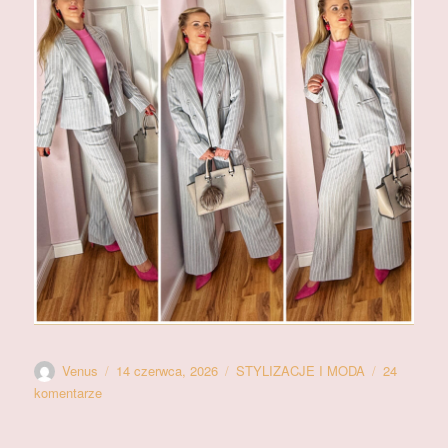
Autor
Data
Kategorie
Venus
14 czerwca, 2026
STYLIZACJE I MODA
24
publikacji
do
komentarze
LOOKBOOK
print