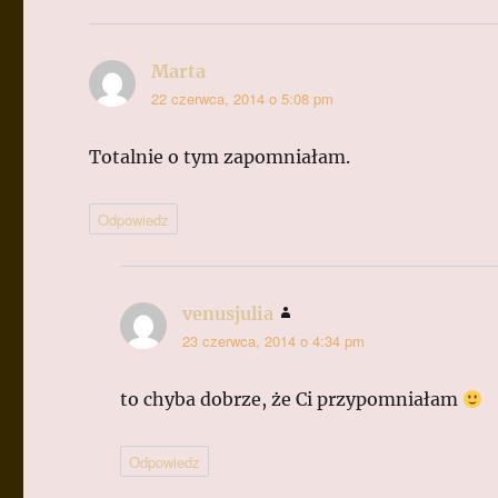
Marta
pisze:
22 czerwca, 2014 o 5:08 pm
Totalnie o tym zapomniałam.
Odpowiedz
venusjulia
pisze:
23 czerwca, 2014 o 4:34 pm
to chyba dobrze, że Ci przypomniałam
Odpowiedz