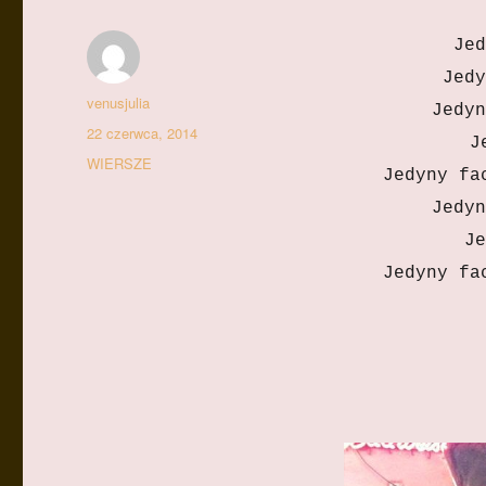
Jed
Jedy
Autor
venusjulia
Jedyn
Data
22 czerwca, 2014
Je
publikacji
Kategorie
WIERSZE
Jedyny fa
Jedyn
Je
Jedyny fa