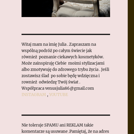
Witaj mam na imię Julia . Zapraszam na
wspólną podróż po całym świecie jak
również poznanie ciekawych kosmetyków.
Może zainspiruję Ciebie moimi stylizacjami
albo zmotywuję do zdrowego trybu życia . Jeśli
zostawisz ślad po sobie będę wdzięczna i
rownież odwiedzę Twój świat .
Współpraca venusjulia86@gmail.com
INSTAGRAM
,
YOUTUBE
Nie toleruje SPAMU ani REKLAM takie
komentarze są usuwane .Pamiętaj, że na adres