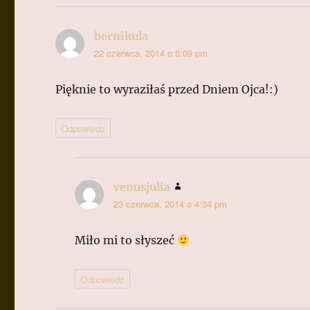
bernikula
pisze:
22 czerwca, 2014 o 5:09 pm
Pięknie to wyraziłaś przed Dniem Ojca!:)
Odpowiedz
venusjulia
pisze:
23 czerwca, 2014 o 4:34 pm
Miło mi to słyszeć
Odpowiedz