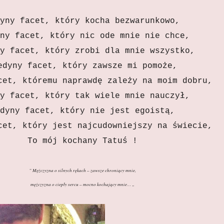
yny facet, który kocha bezwarunkowo,
ny facet, który nic ode mnie nie chce,
y facet, który zrobi dla mnie wszystko,
dyny facet, który zawsze mi pomoże,
cet, któremu naprawdę zależy na moim dobru,
y facet, który tak wiele mnie nauczył,
dyny facet, który nie jest egoistą,
cet, który jest najcudowniejszy na świecie,
To mój kochany Tatuś !
” Mężczyzna o silnych rękach – zawsze chroniący mnie,
mężczyzna o ciepły sercu – mocno kochający mnie… „