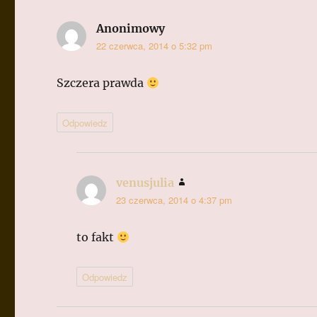
Anonimowy
pisze:
22 czerwca, 2014 o 5:32 pm
Szczera prawda
Odpowiedz
venusjulia
pisze:
23 czerwca, 2014 o 4:37 pm
to fakt
Odpowiedz