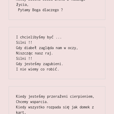
życia,                                         
 Pytamy Boga dlaczego ? 
I chcielibyśmy być ...                                                                           
Silni !!                                                                                                       
Gdy diabeł zagląda nam w oczy,                                                        
Niszcząc nasz raj.                                                                                     
Silni !!                                                                                                     
Gdy jesteśmy zagubieni.                                                                          
I nie wiemy co robić.
Kiedy jesteśmy przerażeni cierpieniem,                                                      
Chcemy wsparcia.                                                                                
Kiedy wszystko rozpada się jak domek z 
kart,                                                 