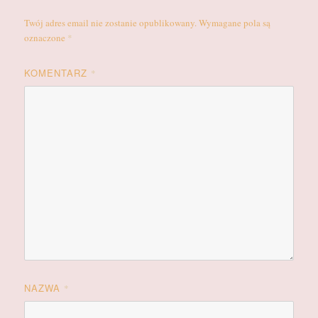
Twój adres email nie zostanie opublikowany.
Wymagane pola są
oznaczone
*
KOMENTARZ
*
NAZWA
*