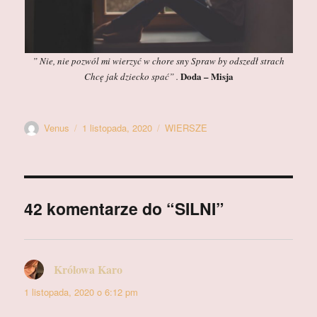
” Nie, nie pozwól mi wierzyć w chore sny Spraw by odszedł strach
Doda – Misja
Chcę jak dziecko spać” .
Autor
Data
Kategorie
Venus
1 listopada, 2020
WIERSZE
publikacji
42 komentarze do “SILNI”
Królowa Karo
pisze:
1 listopada, 2020 o 6:12 pm