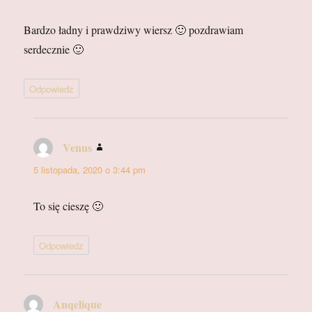
Bardzo ładny i prawdziwy wiersz 🙂 pozdrawiam
serdecznie 🙂
Odpowiedz
Venus
pisze:
5 listopada, 2020 o 3:44 pm
To się cieszę 🙂
Odpowiedz
Anqelique
pisze: