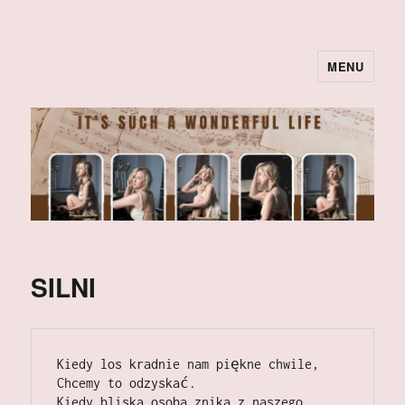
MENU
SILNI
Kiedy los kradnie nam piękne chwile,                                                      
Chcemy to odzyskać.                                                                           
Kiedy bliska osoba znika z naszego 