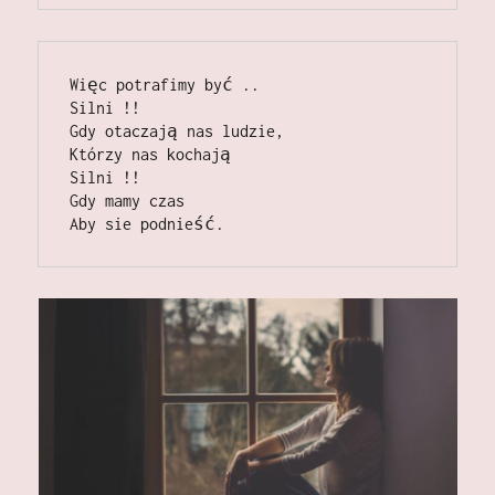
Więc potrafimy być ..                                                                                    
Silni !!                                                                                                         
Gdy otaczają nas ludzie,                                                                        
Którzy nas kochają                                                                                   
Silni !!                                                                                                              
Gdy mamy czas                                                                                         
Aby sie podnieść.