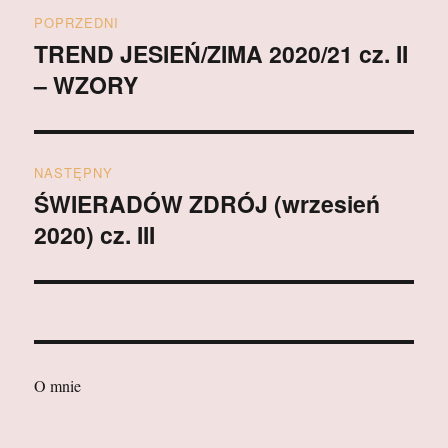
Nawigacja
POPRZEDNI
wpisu
TREND JESIEŃ/ZIMA 2020/21 cz. II
Poprzedni
– WZORY
wpis:
NASTĘPNY
ŚWIERADÓW ZDRÓJ (wrzesień
Następny
2020) cz. III
wpis:
O mnie