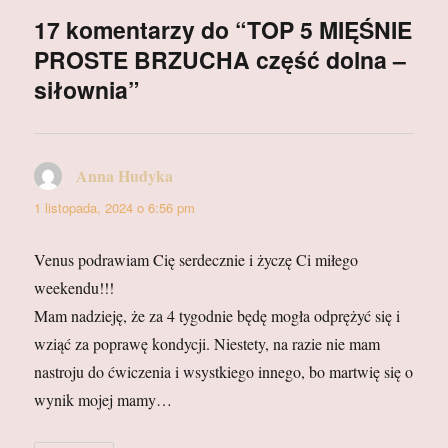
17 komentarzy do “TOP 5 MIĘŚNIE
PROSTE BRZUCHA część dolna –
siłownia”
Anna Hudyka
pisze:
1 listopada, 2024 o 6:56 pm
Venus podrawiam Cię serdecznie i życzę Ci miłego
weekendu!!!
Mam nadzieję, że za 4 tygodnie będę mogła odprężyć się i
wziąć za poprawę kondycji. Niestety, na razie nie mam
nastroju do ćwiczenia i wsystkiego innego, bo martwię się o
wynik mojej mamy…