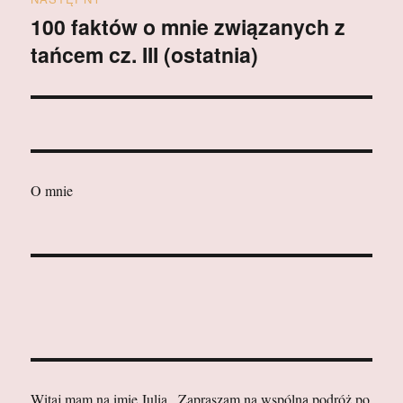
100 faktów o mnie związanych z
Następny
tańcem cz. III (ostatnia)
wpis:
O mnie
Witaj mam na imię Julia . Zapraszam na wspólną podróż po