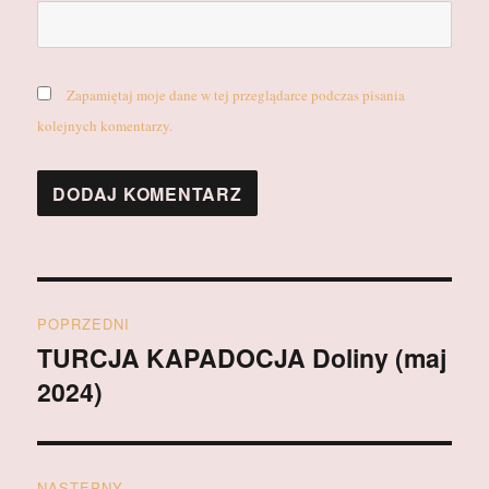
Zapamiętaj moje dane w tej przeglądarce podczas pisania
kolejnych komentarzy.
Nawigacja
POPRZEDNI
wpisu
TURCJA KAPADOCJA Doliny (maj
Poprzedni
2024)
wpis:
NASTĘPNY