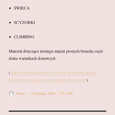
ŚWIECA
SCYZORKI
CLIMBING
Materiał dotyczące treningu mięśni prostych brzucha część
dolna warunkach domowych
(
https://venusjulia.pl/top-5-cwiczen-na-miesnie-proste-
brzucha-czesc-dolna-w-warunkach-domowych/
)
Autor
Data
Kategorie
Venus
1 listopada, 2024
FIT LIFE
publikacji