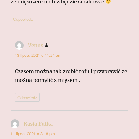
że mięsożercom też będzie smakować
Odpowiedz
Venus
pisze:
13 lipca, 2021 o 11:24 am
Czasem można tak zrobić tofu i przyprawić ze
można pomylić z mięsem .
Odpowiedz
Kasia Futka
pisze:
11 lipca, 2021 o 8:18 pm