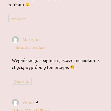
robiłam
Odpowiedz
Martyna
pisze:
10 lipca, 2021 o 1:23 pm
Wegańskiego spaghetti jeszcze nie jadłam, z
chęcią wypróbuję ten przepis
Odpowiedz
Venus
pisze:
13 lipca, 2021 o 10:55 am