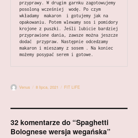
przyprawy. W drugim garnku zagotowujemy 
posoloną wcześniej  wodę. Po czym 
wkładamy  makaron  i gotujemy jak na 
opakowaniu. Potem wlewamy sos i pomidory 
krojone z puszki. Jeśli lubicie bardziej 
przyprawione dania, zawsze można jeszcze 
dodać  przypraw. Następnie odcedzamy 
makaron i mieszamy z sosem . Na koniec 
możemy posypać serem i gotowe. 
Autor
Data
Kategorie
Venus
8 lipca, 2021
FIT LIFE
publikacji
32 komentarze do “Spaghetti
Bolognese wersja wegańska”