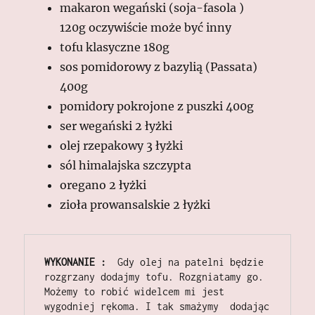
makaron wegański (soja-fasola )
120g oczywiście może być inny
tofu klasyczne 180g
sos pomidorowy z bazylią (Passata)
400g
pomidory pokrojone z puszki 400g
ser wegański 2 łyżki
olej rzepakowy 3 łyżki
sól himalajska szczypta
oregano 2 łyżki
zioła prowansalskie 2 łyżki
WYKONANIE :
  Gdy olej na patelni będzie 
rozgrzany dodajmy tofu. Rozgniatamy go. 
Możemy to robić widelcem mi jest 
wygodniej rękoma. I tak smażymy  dodając 