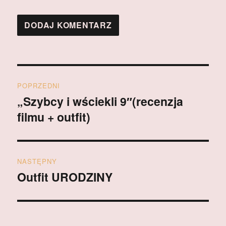
Nawigacja
POPRZEDNI
wpisu
„Szybcy i wściekli 9″(recenzja
Poprzedni
filmu + outfit)
wpis:
NASTĘPNY
Outfit URODZINY
Następny
wpis: