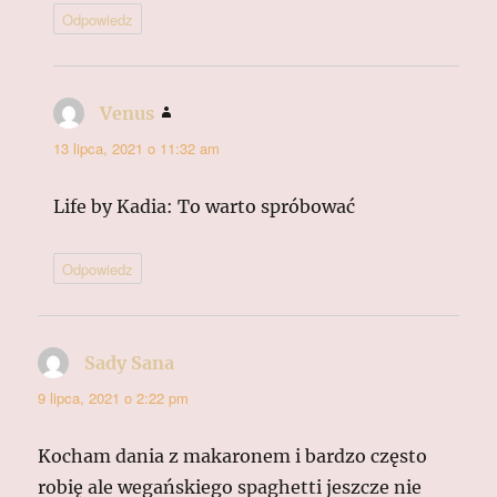
Odpowiedz
Venus
pisze:
13 lipca, 2021 o 11:32 am
Life by Kadia: To warto spróbować
Odpowiedz
Sady Sana
pisze:
9 lipca, 2021 o 2:22 pm
Kocham dania z makaronem i bardzo często
robię ale wegańskiego spaghetti jeszcze nie