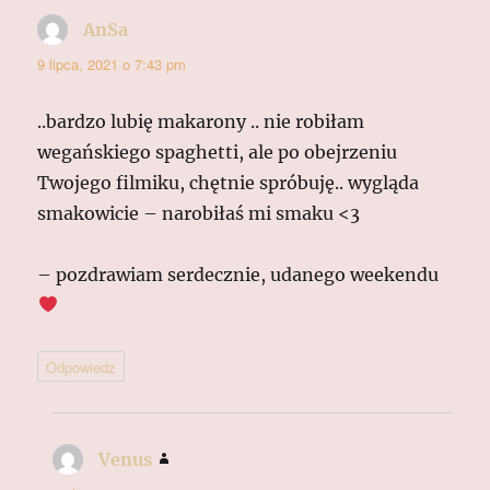
AnSa
pisze:
9 lipca, 2021 o 7:43 pm
..bardzo lubię makarony .. nie robiłam
wegańskiego spaghetti, ale po obejrzeniu
Twojego filmiku, chętnie spróbuję.. wygląda
smakowicie – narobiłaś mi smaku <3
– pozdrawiam serdecznie, udanego weekendu
Odpowiedz
Venus
pisze: