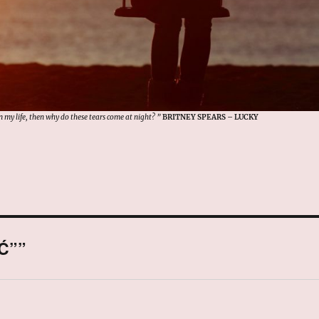
in my life, then why do these tears come at night? ”
BRITNEY SPEARS – LUCKY
Ć””