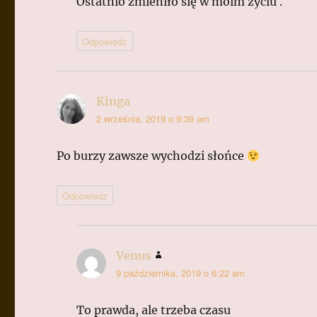
Ostatnio zmieniło się w moim życiu .
Odpowiedz
Kinga
pisze:
2 września, 2019 o 9:39 am
Po burzy zawsze wychodzi słońce
Odpowiedz
Venus
pisze:
9 października, 2019 o 6:22 am
To prawda, ale trzeba czasu