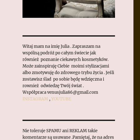
Witaj mam na imię Julia . Zapraszam na
wspólną podróż po całym świecie jak
również poznanie ciekawych kosmetyków.
Może zainspiruję Ciebie moimi stylizacjami
albo zmotywuję do zdrowego trybu życia . Jeśli
zostawisz ślad po sobie będę wdzięczna i
rownież odwiedzę Twój świat .
Współpraca venusjulia86@gmail.com
INSTAGRAM
,
YOUTUBE
Nie toleruje SPAMU ani REKLAM takie
komentarze są usuwane .Pamiętaj, że na adres