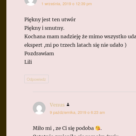
1 września, 2019 o 12:39 pm
Piękny jest ten utwór
Piękny i smutny.
Kochana mam nadzieję że mimo wszystko uda C
ekspert ,mi po trzech latach się nie udało )
Pozdrawiam
Lili
Odpowiedz
Venus
pisze:
9 października, 2019 o 6:23 am
Miło mi , ze Ci się podoba
.