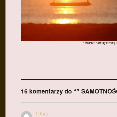
” If there’s nothing missing 
16 komentarzy do “” SAMOTNOŚ
Lili93
pisze: