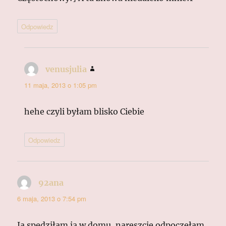
Odpowiedz
venusjulia
pisze:
11 maja, 2013 o 1:05 pm
hehe czyli byłam blisko Ciebie
Odpowiedz
92ana
pisze:
6 maja, 2013 o 7:54 pm
Ja spędziłam ją w domu, nareszcie odpoczęłam..