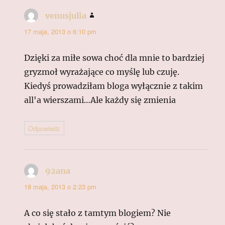
venusjulia
pisze:
17 maja, 2013 o 6:10 pm
Dzięki za miłe sowa choć dla mnie to bardziej
gryzmoł wyrażające co myślę lub czuję.
Kiedyś prowadziłam bloga wyłącznie z takim
all'a wierszami…Ale każdy się zmienia
Odpowiedz
92ana
pisze:
18 maja, 2013 o 2:23 pm
A co się stało z tamtym blogiem? Nie