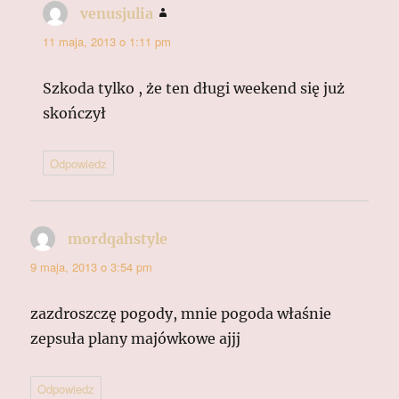
venusjulia
pisze:
11 maja, 2013 o 1:11 pm
Szkoda tylko , że ten długi weekend się już
skończył
Odpowiedz
mordqahstyle
pisze:
9 maja, 2013 o 3:54 pm
zazdroszczę pogody, mnie pogoda właśnie
zepsuła plany majówkowe ajjj
Odpowiedz