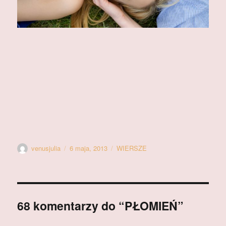
Autor
Data
Kategorie
venusjulia
6 maja, 2013
WIERSZE
publikacji
68 komentarzy do “PŁOMIEŃ”