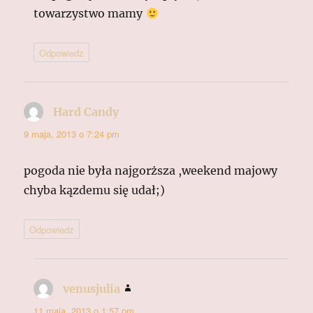
towarzystwo mamy
Odpowiedz
Hard Candy
pisze:
9 maja, 2013 o 7:24 pm
pogoda nie była najgorższa ,weekend majowy
chyba kązdemu się udał;)
Odpowiedz
venusjulia
pisze:
11 maja, 2013 o 1:57 pm