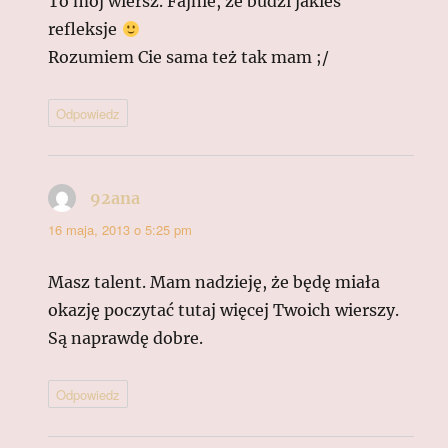
To mój wiersz. Fajnie, że budzi jakieś
refleksje
Rozumiem Cie sama też tak mam ;/
Odpowiedz
92ana
pisze:
16 maja, 2013 o 5:25 pm
Masz talent. Mam nadzieję, że będę miała
okazję poczytać tutaj więcej Twoich wierszy.
Są naprawdę dobre.
Odpowiedz