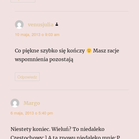
venusjulia
pisze:
10 maja, 2013 o 9:03 am
Co piękne szybko się kończy
Masz racje
wspomnienia pozostają
Odpowiedz
Margo
pisze:
6 maja, 2013 o 5:40 pm
Niestety koniec. Wieluń? To niedaleko
Częstochowy:] A ta znowu niedaleko mnie:P