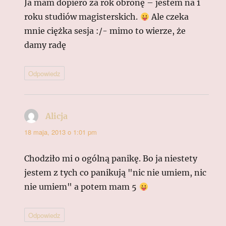
Ja mam dopiero za rok obronę – jestem na 1
roku studiów magisterskich.
Ale czeka
mnie ciężka sesja :/- mimo to wierze, że
damy radę
Odpowiedz
Alicja
pisze:
18 maja, 2013 o 1:01 pm
Chodziło mi o ogólną panikę. Bo ja niestety
jestem z tych co panikują "nic nie umiem, nic
nie umiem" a potem mam 5
Odpowiedz