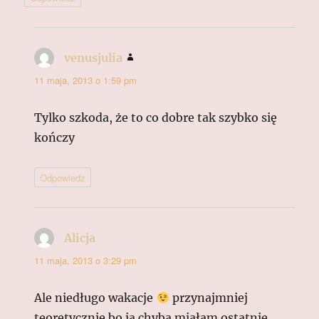
venusjulia
pisze:
11 maja, 2013 o 1:59 pm
Tylko szkoda, że to co dobre tak szybko się
kończy
Odpowiedz
Alicja
pisze:
11 maja, 2013 o 3:29 pm
Ale niedługo wakacje
przynajmniej
teoretycznie bo ja chyba miałam ostatnie