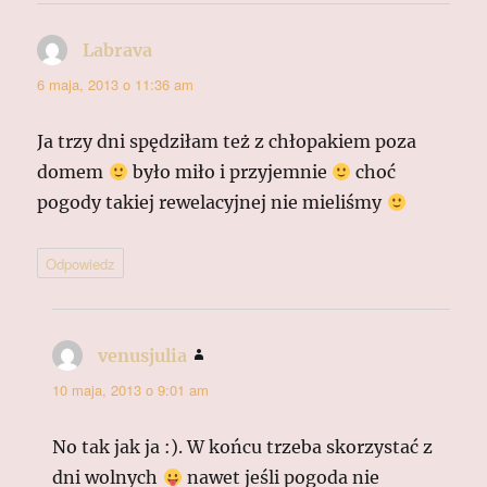
Labrava
pisze:
6 maja, 2013 o 11:36 am
Ja trzy dni spędziłam też z chłopakiem poza
domem
było miło i przyjemnie
choć
pogody takiej rewelacyjnej nie mieliśmy
Odpowiedz
venusjulia
pisze:
10 maja, 2013 o 9:01 am
No tak jak ja :). W końcu trzeba skorzystać z
dni wolnych
nawet jeśli pogoda nie