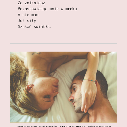
Że znikniesz                                                                                                                                                                      
Pozostawiając mnie w mroku.                                                                                                                                                      
A nie mam                                                                                                                                                                                   
Już siły                                                                                                                                                                                   
Szukać światła. 
