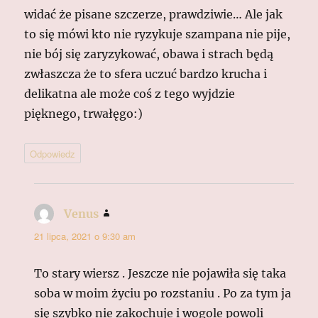
widać że pisane szczerze, prawdziwie… Ale jak
to się mówi kto nie ryzykuje szampana nie pije,
nie bój się zaryzykować, obawa i strach będą
zwłaszcza że to sfera uczuć bardzo krucha i
delikatna ale może coś z tego wyjdzie
pięknego, trwałęgo:)
Odpowiedz
Venus
pisze:
21 lipca, 2021 o 9:30 am
To stary wiersz . Jeszcze nie pojawiła się taka
soba w moim życiu po rozstaniu . Po za tym ja
się szybko nie zakochuje i wogole powoli