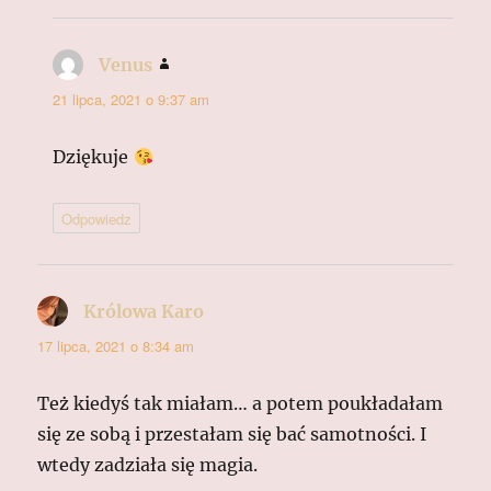
Venus
pisze:
21 lipca, 2021 o 9:37 am
Dziękuje
Odpowiedz
Królowa Karo
pisze:
17 lipca, 2021 o 8:34 am
Też kiedyś tak miałam… a potem poukładałam
się ze sobą i przestałam się bać samotności. I
wtedy zadziała się magia.