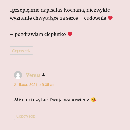
..przepięknie napisałaś Kochana, niezwykłe
wyznanie chwytające za serce – cudownie
– pozdrawiam cieplutko
Odpowiedz
Venus
pisze:
21 lipca, 2021 o 9:35 am
Miło mi czytać Twoja wypowiedz
Odpowiedz