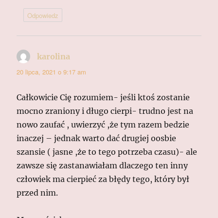
Odpowiedz
karolina
pisze:
20 lipca, 2021 o 9:17 am
Całkowicie Cię rozumiem- jeśli ktoś zostanie
mocno zraniony i długo cierpi- trudno jest na
nowo zaufać , uwierzyć ,że tym razem bedzie
inaczej – jednak warto dać drugiej oosbie
szansie ( jasne ,że to tego potrzeba czasu)- ale
zawsze się zastanawiałam dlaczego ten inny
człowiek ma cierpieć za błędy tego, który był
przed nim.