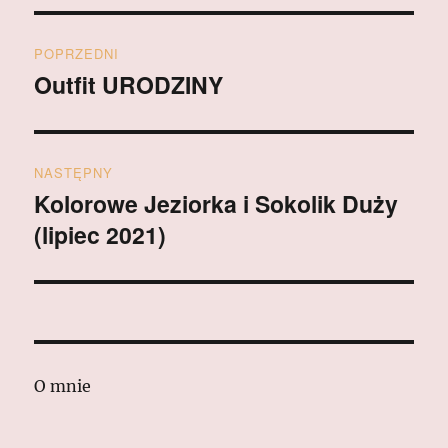
Nawigacja
POPRZEDNI
wpisu
Outfit URODZINY
Poprzedni
wpis:
NASTĘPNY
Kolorowe Jeziorka i Sokolik Duży
Następny
(lipiec 2021)
wpis:
O mnie