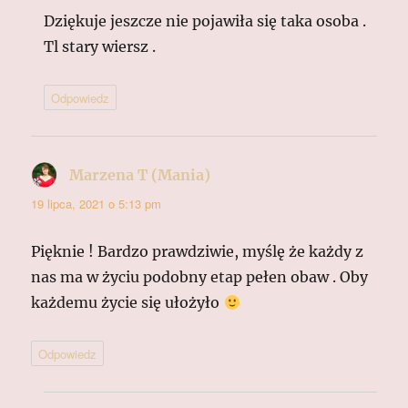
Dziękuje jeszcze nie pojawiła się taka osoba .
Tl stary wiersz .
Odpowiedz
Marzena T (Mania)
pisze:
19 lipca, 2021 o 5:13 pm
Pięknie ! Bardzo prawdziwie, myślę że każdy z
nas ma w życiu podobny etap pełen obaw . Oby
każdemu życie się ułożyło
Odpowiedz