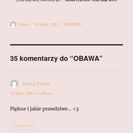
„Ucisz moje serce, niech teraz śpi …”
SASHA STRUNIN- Ucisz Moje Serce
.
Autor
Data
Kategorie
Venus
16 lipca, 2021
WIERSZE
publikacji
35 komentarzy do “OBAWA”
Kasia Futka
pisze:
16 lipca, 2021 o 9:08 pm
Piękne i jakie prawdziwe… <3
Odpowiedz