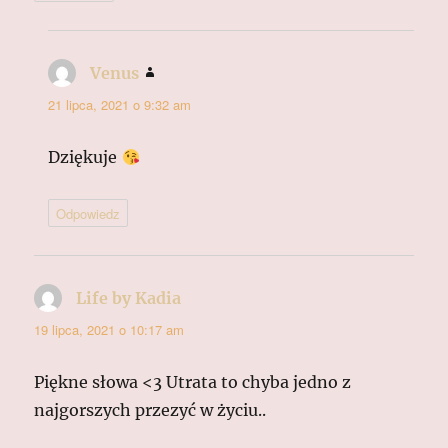
Venus
pisze:
21 lipca, 2021 o 9:32 am
Dziękuje
Odpowiedz
Life by Kadia
pisze:
19 lipca, 2021 o 10:17 am
Piękne słowa <3 Utrata to chyba jedno z
najgorszych przezyć w życiu..