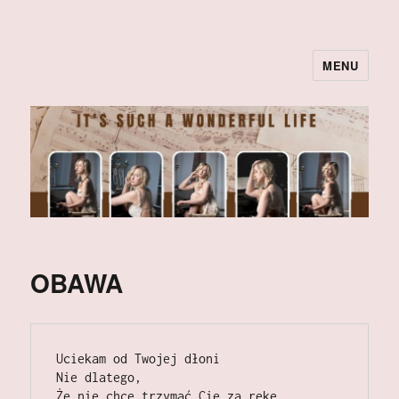
MENU
OBAWA
Uciekam od Twojej dłoni                                                                                                                                                         
Nie dlatego,                                                                                                                                                                                
Że nie chce trzymać Cie za rekę.                                                                                                                                              