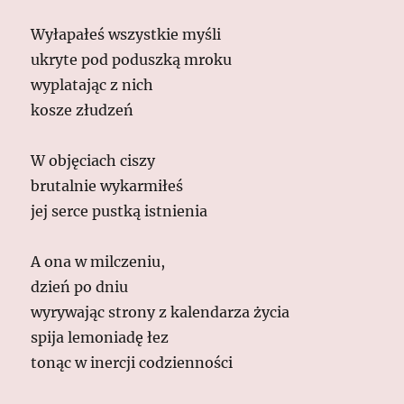
Wyłapałeś wszys­tkie myśli
uk­ry­te pod po­duszką mroku
wyp­la­tając z nich
kosze złudzeń
W objęciach ciszy
bru­tal­nie wykarmiłeś
jej ser­ce pus­tką istnienia
A ona w milczeniu,
dzień po dniu
wy­rywając stro­ny z ka­len­darza życia
spi­ja le­moniadę łez
tonąc w iner­cji codzienności