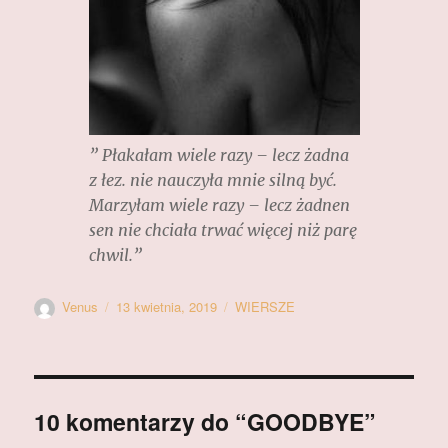
” Płakałam wiele razy – lecz żadna
z łez. nie nauczyła mnie silną być.
Marzyłam wiele razy – lecz żadnen
sen nie chciała trwać więcej niż parę
chwil.”
Autor
Data
Kategorie
Venus
13 kwietnia, 2019
WIERSZE
publikacji
10 komentarzy do “GOODBYE”