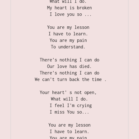
What will I do. 
 My heart is broken 
 I love you so ...
You are my lesson 
I have to learn. 
You are my pain 
To understand. 
There's nothing I can do
 Our love has died. 
There's nothing I can do
 We can't turn back the time .
Your heart' s not open, 
What will I do.
 I feel I'm crying
 I miss You so... 
You are my lesson
 I have to learn. 
You are my pain 