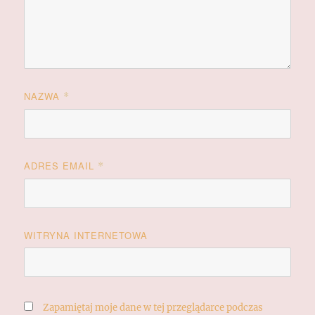
NAZWA
*
ADRES EMAIL
*
WITRYNA INTERNETOWA
Zapamiętaj moje dane w tej przeglądarce podczas