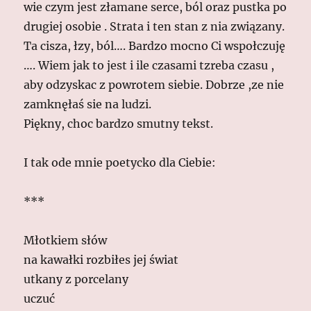
wie czym jest złamane serce, ból oraz pustka po
drugiej osobie . Strata i ten stan z nia związany.
Ta cisza, łzy, ból…. Bardzo mocno Ci wspołczuję
…. Wiem jak to jest i ile czasami tzreba czasu ,
aby odzyskac z powrotem siebie. Dobrze ,ze nie
zamknęłaś sie na ludzi.
Piękny, choc bardzo smutny tekst.
I tak ode mnie poetycko dla Ciebie:
***
Młot­kiem słów
na ka­wałki roz­biłes jej świat
ut­ka­ny z porcelany
uczuć