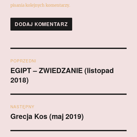
pisania kolejnych komentarzy.
Nawigacja
POPRZEDNI
wpisu
EGIPT – ZWIEDZANIE (listopad
Poprzedni
2018)
wpis:
NASTĘPNY
Grecja Kos (maj 2019)
Następny
wpis: