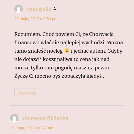
venusjulia
pisze:
23 maja, 2017 o 3:54 pm
Rozumiem. Choć powiem Ci, że Chorwacja
finansowo właśnie najlepiej wychodzi. Można
tanio znaleść nocleg
i jechać autem. Gdyby
nie dojazd i koszt paliwa to cena jak nad
morze tylko tam pogodę masz na pewno.
Życzę Ci mocno byś zobaczyła kiedyś .
Odpowiedz
czerwona filiżanka
pisze:
20 maja, 2017 o 8:37 am