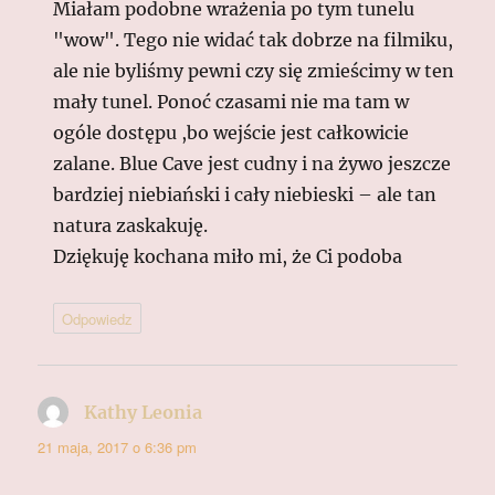
Miałam podobne wrażenia po tym tunelu
"wow". Tego nie widać tak dobrze na filmiku,
ale nie byliśmy pewni czy się zmieścimy w ten
mały tunel. Ponoć czasami nie ma tam w
ogóle dostępu ,bo wejście jest całkowicie
zalane. Blue Cave jest cudny i na żywo jeszcze
bardziej niebiański i cały niebieski – ale tan
natura zaskakuję.
Dziękuję kochana miło mi, że Ci podoba
Odpowiedz
Kathy Leonia
pisze:
21 maja, 2017 o 6:36 pm