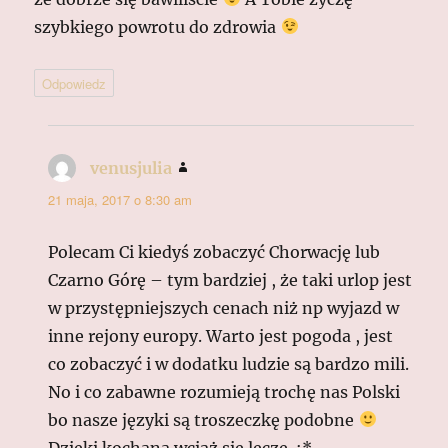
szybkiego powrotu do zdrowia
Odpowiedz
venusjulia
pisze:
21 maja, 2017 o 8:30 am
Polecam Ci kiedyś zobaczyć Chorwację lub
Czarno Górę – tym bardziej , że taki urlop jest
w przystępniejszych cenach niż np wyjazd w
inne rejony europy. Warto jest pogoda , jest
co zobaczyć i w dodatku ludzie są bardzo mili.
No i co zabawne rozumieją trochę nas Polski
bo nasze języki są troszeczkę podobne
Dzięki kochana wciąż się leczę. :*