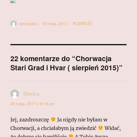
Autor
Data
Kategorie
venusjulia
19 maja, 2017
PODRÓŻE
publikacji
22 komentarze do “Chorwacja
Stari Grad i Hvar ( sierpień 2015)”
Sheira
pisze:
20 maja, 2017 o 8:18 am
Jej, zazdroszczę
Ja nigdy nie byłam w
Chorwacji, a chciałabym ją zwiedzić
Widać,
że dobrze się bawiliście
A Tobie życzę