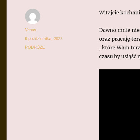
Witajcie kochan
Autor
Venus
Dawno mnie
nie
Data
9 października, 2023
oraz pracuję ter
publikacji
Kategorie
PODRÓŻE
, które Wam ter
czasu
by usiąść 