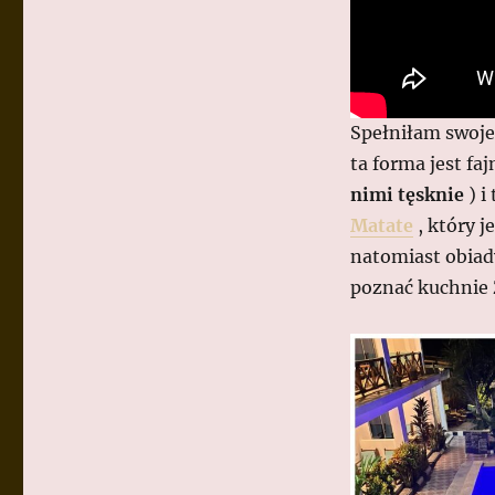
Spełniłam swoje
ta forma jest faj
nimi tęsknie
) i
Matate
, który j
natomiast obiady
poznać kuchnie 