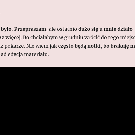
i
 było.
Przepraszam
, ale ostatnio
dużo się u mnie działo
az więcej
. Bo chciałabym w grudniu wrócić do tego miejs
az pokarze. Nie wiem
jak często będą notki, bo brakuję m
nad edycją materiału.