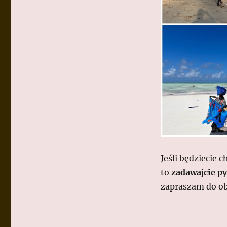
Jeśli będziecie c
to
zadawajcie p
zapraszam do obe