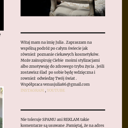
e
Witaj mam na imię Julia . Zapraszam na
wspólną podróż po całym świecie jak
również poznanie ciekawych kosmetyków.
Może zainspiruję Ciebie moimi stylizacjami
albo zmotywuję do zdrowego trybu życia . Jeśli
zostawisz ślad po sobie będę wdzięczna i
rownież odwiedzę Twój świat .
Współpraca venusjulia86@gmail.com
INSTAGRAM
,
YOUTUBE
Nie toleruje SPAMU ani REKLAM takie
komentarze są usuwane .Pamiętaj, że na adres