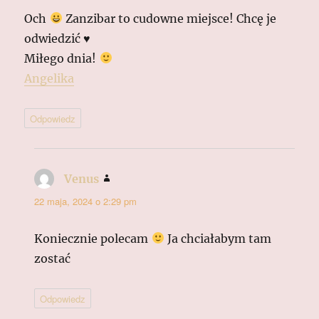
Och
Zanzibar to cudowne miejsce! Chcę je
odwiedzić ♥
Miłego dnia!
Angelika
Odpowiedz
Venus
pisze:
22 maja, 2024 o 2:29 pm
Koniecznie polecam
Ja chciałabym tam
zostać
Odpowiedz