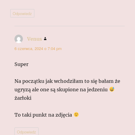
Odpowiedz
Venus
pisze:
6 czerwca, 2024 o 7:04 pm
Super
Na początku jak wchodziłam to się bałam że
ugryzą ale one są skupione na jedzeniu
żarłoki
To taki punkt na zdjęcia
Odpowiedz