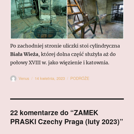
Po zachodniej stronie uliczki stoi cylindryczna
Biała Wieża
, której dolna część służyła aż do
połowy XVIII w. jako więzienie i katownia.
Autor
Data
Kategorie
Venus
14 kwietnia, 2023
PODRÓŻE
publikacji
22 komentarze do “ZAMEK
PRASKI Czechy Praga (luty 2023)”