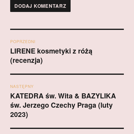
Nawigacja
POPRZEDNI
wpisu
LIRENE kosmetyki z różą
Poprzedni
(recenzja)
wpis:
NASTĘPNY
KATEDRA św. Wita & BAZYLIKA
Następny
św. Jerzego Czechy Praga (luty
wpis:
2023)