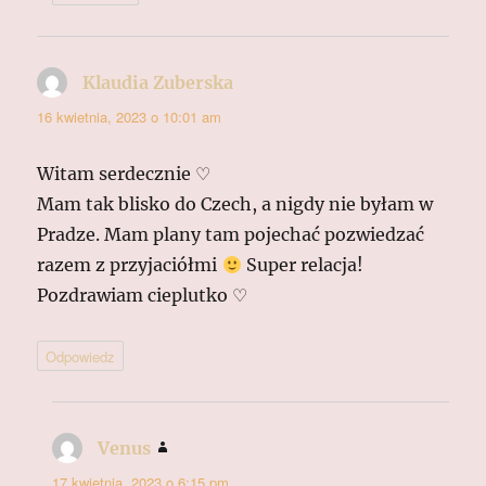
Klaudia Zuberska
pisze:
16 kwietnia, 2023 o 10:01 am
Witam serdecznie ♡
Mam tak blisko do Czech, a nigdy nie byłam w
Pradze. Mam plany tam pojechać pozwiedzać
razem z przyjaciółmi
Super relacja!
Pozdrawiam cieplutko ♡
Odpowiedz
Venus
pisze:
17 kwietnia, 2023 o 6:15 pm