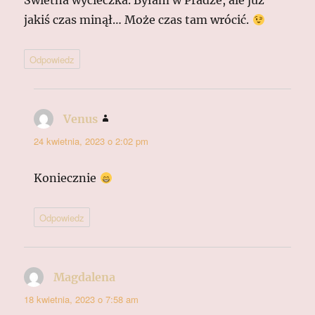
Świetna wycieczka. Byłam w Pradze, ale już
jakiś czas minął… Może czas tam wrócić.
Odpowiedz
Venus
pisze:
24 kwietnia, 2023 o 2:02 pm
Koniecznie
Odpowiedz
Magdalena
pisze:
18 kwietnia, 2023 o 7:58 am