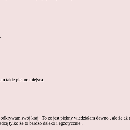
.
m takie piekne miejsca.
c odkrywam swój kraj . To że jest piękny wiedziałam dawno , ale że aż
dzę tylko że to bardzo daleko i egzotycznie .