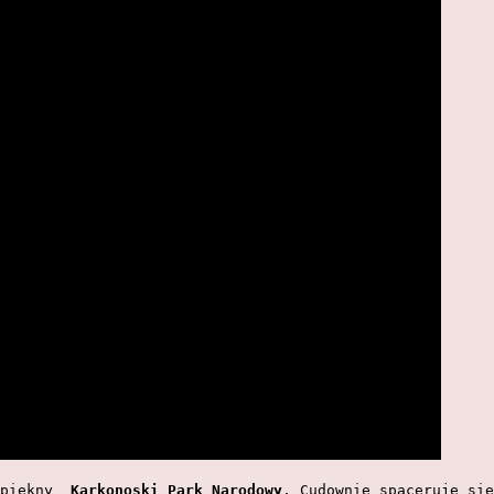
piękny  
Karkonoski Park Narodowy
. Cudownie spaceruje się