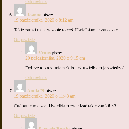
Odpowiedz
Joanna
pisze:
19 października, 2020 o 8:12 am
Takie zamki mają w sobie to coś. Uwielbiam je zwiedzać.
Odpowiedz
Venus
pisze:
20 października, 2020 o 9:15 am
Dobrze to zrozumiem :), bo też uwielbiam je zwiedzać.
Odpowiedz
Anula Pl
pisze:
19 października, 2020 o 11:43 am
Cudowne miejsce. Uwielbiam zwiedzać takie zamki! <3
Odpowiedz
Patrycja Reszko
pisze: