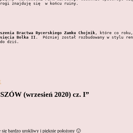
rogi znajduję się  w końcu ruiny.
szenia Bractwa Rycerskiego Zamku Chojnik
, które co roku,
sięcia Bolka II
.  Pózniej został rozbudowany w stylu ren
do dziś. 
E
ZÓW (wrzesień 2020) cz. I”
się bardzo urokliwy i pięknie położony 🙂