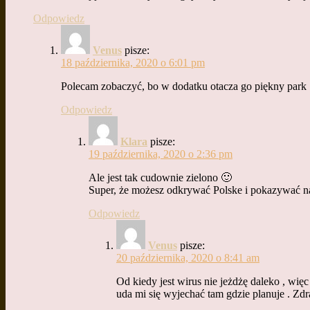
Odpowiedz
Venus
pisze:
18 października, 2020 o 6:01 pm
Polecam zobaczyć, bo w dodatku otacza go piękny park 
Odpowiedz
Klara
pisze:
19 października, 2020 o 2:36 pm
Ale jest tak cudownie zielono 🙂
Super, że możesz odkrywać Polske i pokazywać na
Odpowiedz
Venus
pisze:
20 października, 2020 o 8:41 am
Od kiedy jest wirus nie jeżdżę daleko , wię
uda mi się wyjechać tam gdzie planuje . Zdra