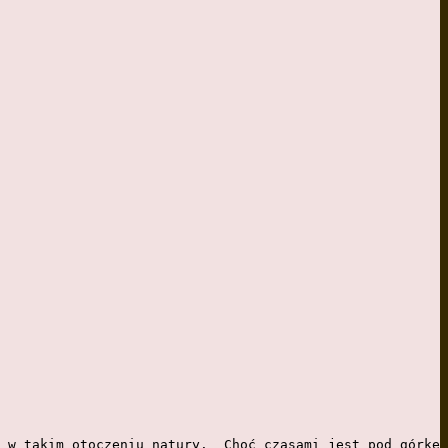
 w takim otoczeniu natury.  Choć czasami jest pod górkę 