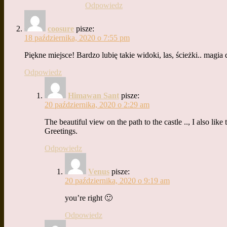
Odpowiedz
coosure
pisze:
18 października, 2020 o 7:55 pm
Piękne miejsce! Bardzo lubię takie widoki, las, ścieżki.. magia 
Odpowiedz
Himawan Sant
pisze:
20 października, 2020 o 2:29 am
The beautiful view on the path to the castle .., I also like
Greetings.
Odpowiedz
Venus
pisze:
20 października, 2020 o 9:19 am
you’re right 🙂
Odpowiedz