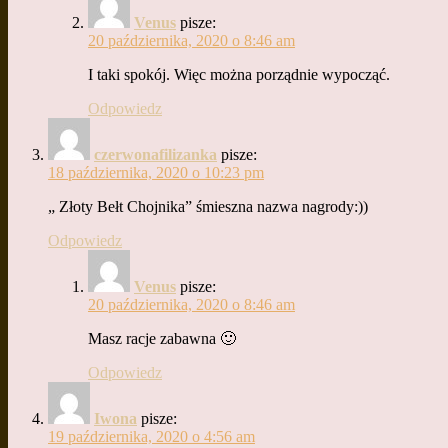
Venus
pisze:
20 października, 2020 o 8:46 am
I taki spokój. Więc można porządnie wypocząć.
Odpowiedz
czerwonafilizanka
pisze:
18 października, 2020 o 10:23 pm
„ Złoty Bełt Chojnika” śmieszna nazwa nagrody:))
Odpowiedz
Venus
pisze:
20 października, 2020 o 8:46 am
Masz racje zabawna 🙂
Odpowiedz
Iwona
pisze:
19 października, 2020 o 4:56 am