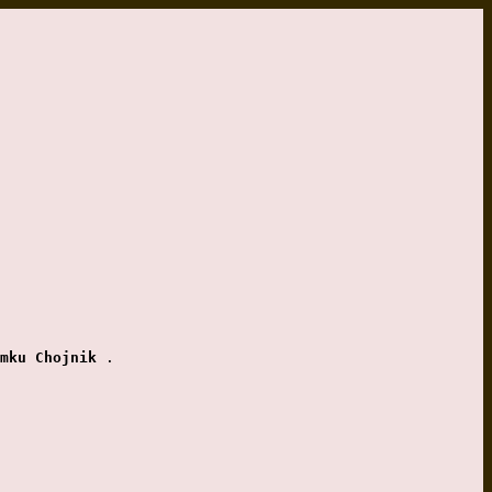
mku Chojnik 
.  