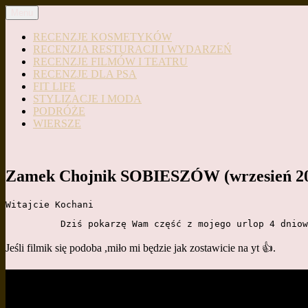
Przejdź
Menu
do
treści
RECENZJE KOSMETYKÓW
RECENZJA RESTURACJI I WYDARZEŃ
RECENZJE FILMÓW I TEATRU
RECENZJE DLA PSA
FIT LIFE
STYLIZACJE I MODA
PODRÓŻE
WIERSZE
Zamek Chojnik SOBIESZÓW (wrzesień 202
Witajcie Kochani 
          Dziś pokarzę Wam część z mojego urlop 4
Jeśli filmik się podoba ,miło mi będzie jak zostawicie na yt 👍.