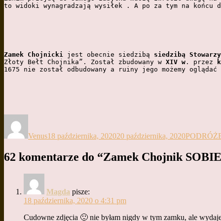
to widoki wynagradzają wysiłek . A po za tym na końcu d
Zamek Chojnicki
 jest obecnie siedzibą 
siedzibą Stowarzy
Złoty Bełt Chojnika”. Został zbudowany w 
XIV w
. przez 
k
1675 nie został odbudowany a ruiny jego możemy oglądać 
Autor
Data
Kategorie
publikacji
Venus
18 października, 2020
20 października, 2020
PODRÓŻ
62 komentarze do “Zamek Chojnik SOBIES
Magda
pisze:
18 października, 2020 o 4:31 pm
Cudowne zdjęcia 🙂 nie byłam nigdy w tym zamku, ale wydaje 