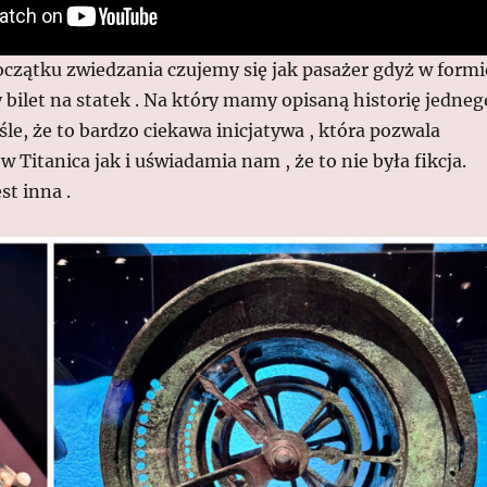
czątku zwiedzania czujemy się jak pasażer gdyż w formi
 bilet na statek . Na który mamy opisaną historię jedneg
le, że to bardzo ciekawa inicjatywa , która pozwala
 Titanica jak i uświadamia nam , że to nie była fikcja.
st inna .