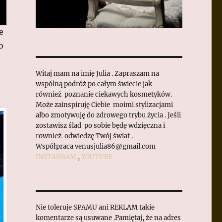
e
o
Witaj mam na imię Julia . Zapraszam na
wspólną podróż po całym świecie jak
również poznanie ciekawych kosmetyków.
Może zainspiruję Ciebie moimi stylizacjami
albo zmotywuję do zdrowego trybu życia . Jeśli
zostawisz ślad po sobie będę wdzięczna i
rownież odwiedzę Twój świat .
Współpraca venusjulia86@gmail.com
INSTAGRAM
,
YOUTUBE
Nie toleruje SPAMU ani REKLAM takie
komentarze są usuwane .Pamiętaj, że na adres