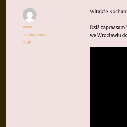
Witajcie Kochan
Autor
Venus
Dziś zapraszam 
Data
27 maja, 2025
we Wrocławiu do
publikacji
Kategorie
INNE