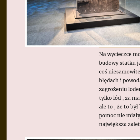
Na wycieczce mo
budowy statku ja
coś niesamowite 
błędach i powoda
zagrożeniu lode
tylko lód , za m
ale to , że to by
pomoc nie miały
największa zalet