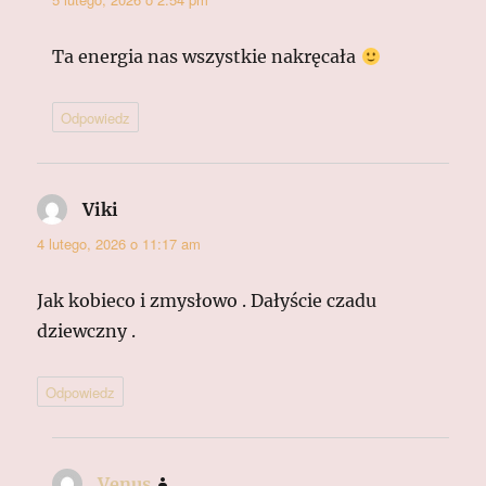
Ta energia nas wszystkie nakręcała
Odpowiedz
Viki
pisze:
4 lutego, 2026 o 11:17 am
Jak kobieco i zmysłowo . Dałyście czadu
dziewczny .
Odpowiedz
Venus
pisze: