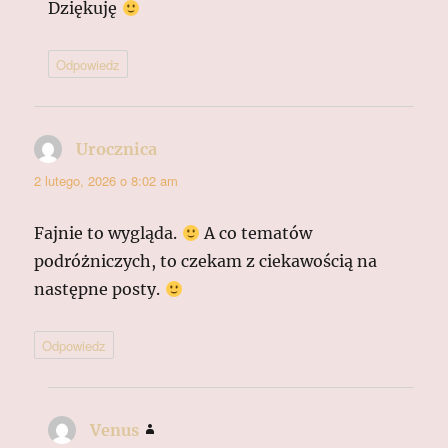
Dziękuję
Odpowiedz
Urocznica
pisze:
2 lutego, 2026 o 8:02 am
Fajnie to wygląda.
A co tematów
podróżniczych, to czekam z ciekawością na
następne posty.
Odpowiedz
Venus
pisze: