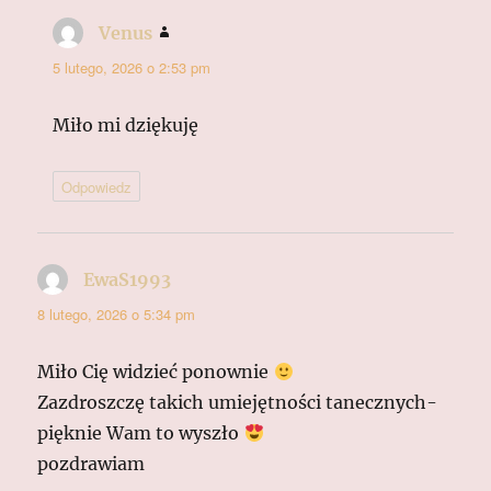
Venus
pisze:
5 lutego, 2026 o 2:53 pm
Miło mi dziękuję
Odpowiedz
EwaS1993
pisze:
8 lutego, 2026 o 5:34 pm
Miło Cię widzieć ponownie
Zazdroszczę takich umiejętności tanecznych-
pięknie Wam to wyszło
pozdrawiam