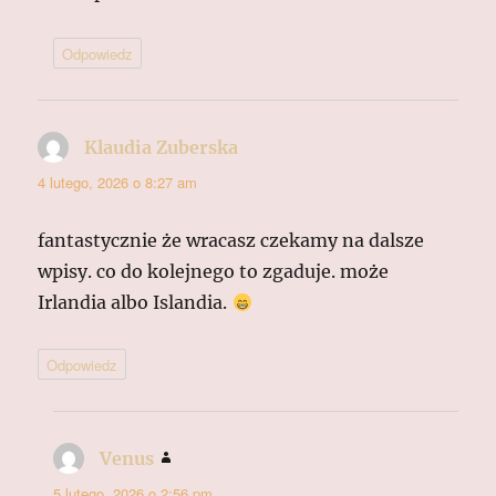
Odpowiedz
Klaudia Zuberska
pisze:
4 lutego, 2026 o 8:27 am
fantastycznie że wracasz czekamy na dalsze
wpisy. co do kolejnego to zgaduje. może
Irlandia albo Islandia.
Odpowiedz
Venus
pisze:
5 lutego, 2026 o 2:56 pm