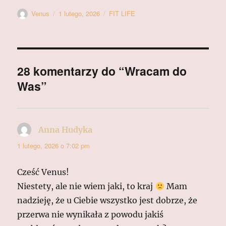
Autor
Data
Kategorie
Venus
1 lutego, 2026
FIT LIFE
publikacji
28 komentarzy do “Wracam do
Was”
Anna Hudyka
pisze:
1 lutego, 2026 o 7:02 pm
Cześć Venus!
Niestety, ale nie wiem jaki, to kraj
Mam
nadzieję, że u Ciebie wszystko jest dobrze, że
przerwa nie wynikała z powodu jakiś