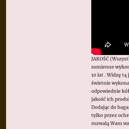
JAKOŚĆ (Wszystki
sumienne wykona
10 lat . Widzę t
świetnie wykonan
odpowiednie kół
jakość ich produ
Dodając do baga
tylko przez ochr
rozwalą Wam wali