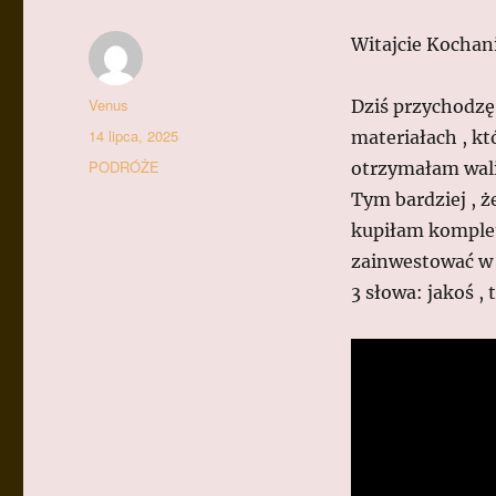
Witajcie Kochan
Autor
Venus
Dziś przychodzę
Data
14 lipca, 2025
materiałach , kt
publikacji
Kategorie
PODRÓŻE
otrzymałam wali
Tym bardziej , ż
kupiłam komplet 
zainwestować w 
3 słowa: jakoś ,