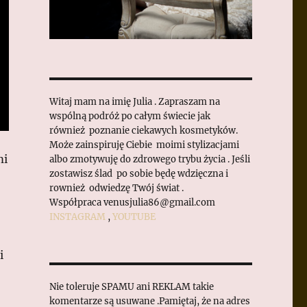
Witaj mam na imię Julia . Zapraszam na
wspólną podróż po całym świecie jak
również poznanie ciekawych kosmetyków.
Może zainspiruję Ciebie moimi stylizacjami
mi
albo zmotywuję do zdrowego trybu życia . Jeśli
zostawisz ślad po sobie będę wdzięczna i
rownież odwiedzę Twój świat .
Współpraca venusjulia86@gmail.com
INSTAGRAM
,
YOUTUBE
i
Nie toleruje SPAMU ani REKLAM takie
komentarze są usuwane .Pamiętaj, że na adres