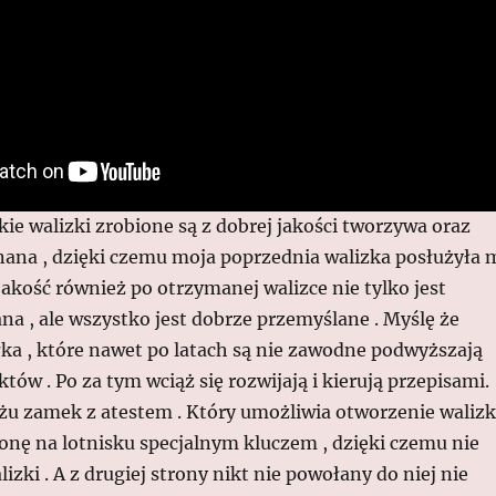
e walizki zrobione są z dobrej jakości tworzywa oraz
na , dzięki czemu moja poprzednia walizka posłużyła 
ą jakość również po otrzymanej walizce nie tylko jest
a , ale wszystko jest dobrze przemyślane . Myślę że
ka , które nawet po latach są nie zawodne podwyższają
któw . Po za tym wciąż się rozwijają i kierują przepisami.
żu zamek z atestem . Który umożliwia otworzenie walizk
onę na lotnisku specjalnym kluczem , dzięki czemu nie
zki . A z drugiej strony nikt nie powołany do niej nie