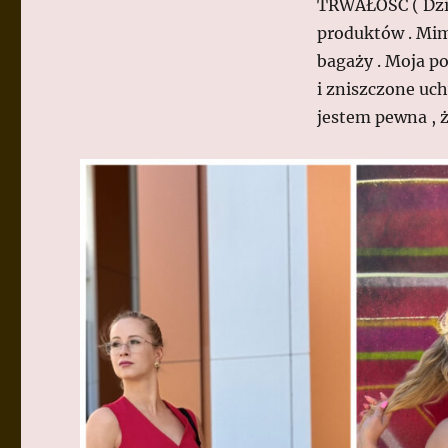
TRWAŁOŚĆ ( Dzięk
produktów . Mimo
bagaży . Moja po
i zniszczone uch
jestem pewna , ż