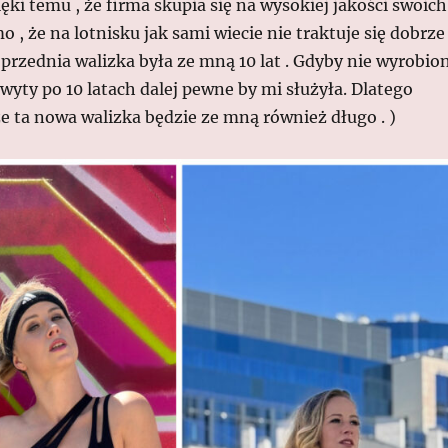
i temu , że firma skupia się na wysokiej jakości swoich
 , że na lotnisku jak sami wiecie nie traktuje się dobrze
przednia walizka była ze mną 10 lat . Gdyby nie wyrobio
wyty po 10 latach dalej pewne by mi służyła. Dlatego
e ta nowa walizka będzie ze mną również długo . )