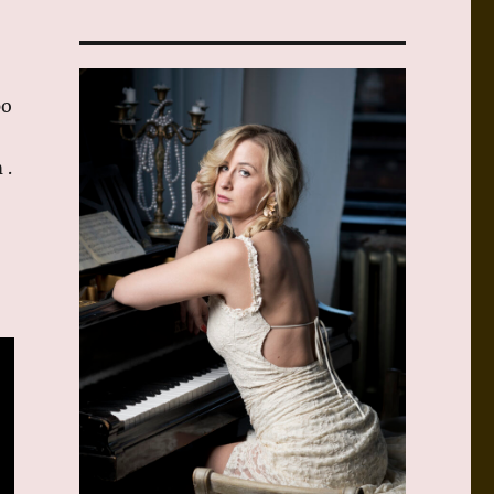
po
 .