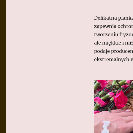
Delikatna pianka 
zapewnia ochro
tworzeniu fryzur
ale miękkie i mi
podaje producen
ekstremalnych 