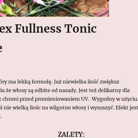
ex Fullness Tonic
e
który ma lekką formułę. Już niewielka ilość zwiększ
ia że włosy są odbite od nasady. Jest też delikatny dla
z chroni przed promieniowaniem UV. Wygodny w użyciu
 nie wielką ilośc na wilgotne włosy i wysuszyć. Efekt jes
.
ZALETY: