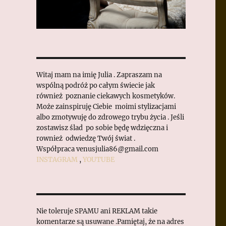
Witaj mam na imię Julia . Zapraszam na
wspólną podróż po całym świecie jak
również poznanie ciekawych kosmetyków.
Może zainspiruję Ciebie moimi stylizacjami
albo zmotywuję do zdrowego trybu życia . Jeśli
zostawisz ślad po sobie będę wdzięczna i
rownież odwiedzę Twój świat .
Współpraca venusjulia86@gmail.com
INSTAGRAM
,
YOUTUBE
Nie toleruje SPAMU ani REKLAM takie
komentarze są usuwane .Pamiętaj, że na adres