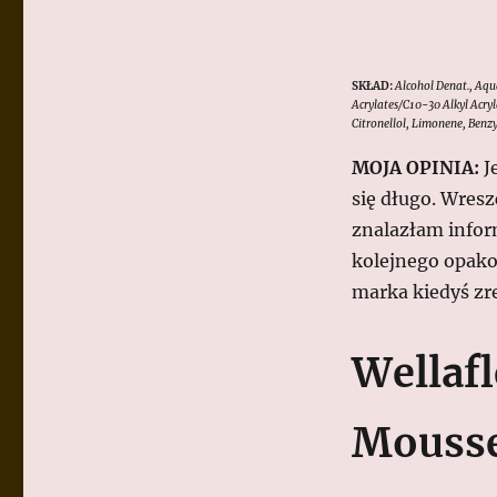
SKŁAD:
Alcohol Denat., Aq
Acrylates/C10-30 Alkyl Acry
Citronellol, Limonene, Benzy
MOJA OPINIA:
Je
się długo. Wresz
znalazłam infor
kolejnego opako
marka kiedyś zre
Wellaf
Mouss