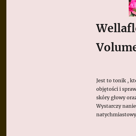
Wellafl
Volum
Jest to tonik , 
objętości i spraw
skóry głowy ora
Wystarczy nanieś
natychmiastowy