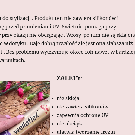
do stylizacji . Produkt ten nie zawiera silikonów i
nę przed promieniami UV. Świetnie pomaga przy
 przy okazji nie obciążając . Włosy po nim nie są sklejon
łe w dotyku . Daje dobrą trwałość ale jest ona słabsza niż
t . Bez problemu wytrzymuje około 10h nawet w bardziej
warunkach.
ZALETY:
nie skleja
nie zawiera silikonów
zapewnia ochronę UV
nie obciąża
ułatwia tworzenie fryzur