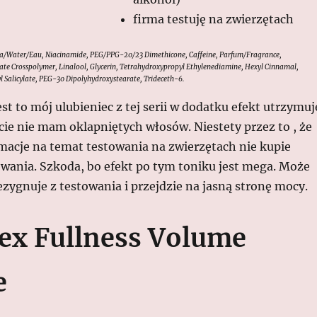
firma testuję na zwierzętach
ua/Water/Eau, Niacinamide, PEG/PPG-20/23 Dimethicone, Caffeine, Parfum/Fragrance,
late Crosspolymer, Linalool, Glycerin, Tetrahydroxypropyl Ethylenediamine, Hexyl Cinnamal,
l Salicylate, PEG-30 Dipolyhydroxystearate, Trideceth-6.
st to mój ulubieniec z tej serii w dodatku efekt utrzymuj
cie nie mam oklapniętych włosów. Niestety przez to , że
macje na temat testowania na zwierzętach nie kupie
wania. Szkoda, bo efekt po tym toniku jest mega. Może
zygnuje z testowania i przejdzie na jasną stronę mocy.
lex Fullness Volume
e