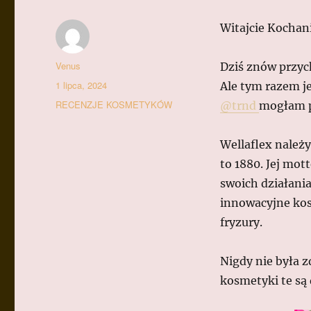
Witajcie Kochan
Autor
Venus
Dziś znów przy
Data
1 lipca, 2024
Ale tym razem j
publikacji
Kategorie
RECENZJE KOSMETYKÓW
@trnd
mogłam p
Wellaflex należy 
to 1880. Jej mott
swoich działania
innowacyjne kos
fryzury.
Nigdy nie była z
kosmetyki te są