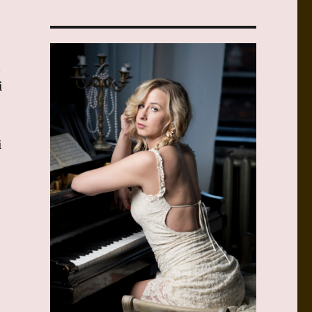
.
i
i