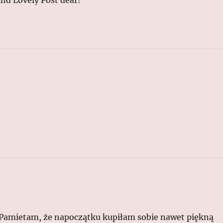
and Lovely Post dear!
at. Pamietam, że napoczątku kupiłam sobie nawet piękną