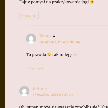
Fajny pomysł na praktykowanie jogi
Odpowiedz
Venus
pisze:
20 września, 2024 o 8:03 am
To prawda
tak milej jest
Odpowiedz
JoAnna
pisze:
17 września, 2024 o 1:24 pm
Oh, super, może się wreszcie zmobilizuję? Dłu