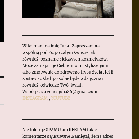
Witaj mam na imię Julia . Zapraszam na
wspólną podróż po całym świecie jak
również poznanie ciekawych kosmetyków.
Może zainspiruję Ciebie moimi stylizacjami
albo zmotywuję do zdrowego trybu życia . Jeśli
zostawisz ślad po sobie będę wdzięczna i
rownież odwiedzę Twój świat .
Współpraca venusjulia86@gmail.com
INSTAGRAM
,
YOUTUBE
Nie toleruje SPAMU ani REKLAM takie
komentarze są usuwane .Pamiętaj, że na adres