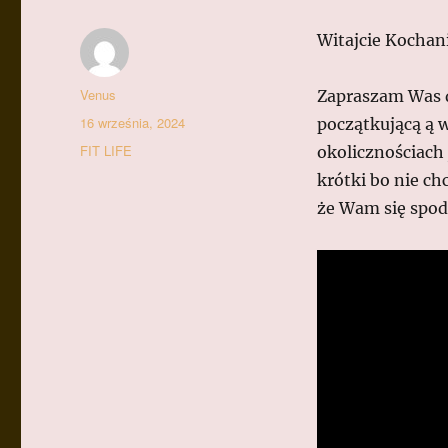
Witajcie Kochan
Autor
Venus
Zapraszam Was dz
Data
16 września, 2024
początkującą ą w
publikacji
Kategorie
FIT LIFE
okolicznościach 
krótki bo nie ch
że Wam się spod