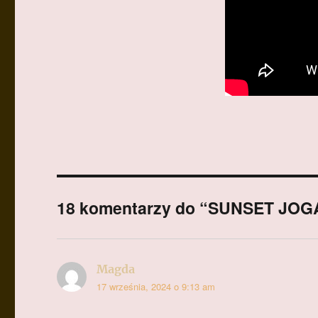
18 komentarzy do “SUNSET JOGA 
Magda
pisze:
17 września, 2024 o 9:13 am