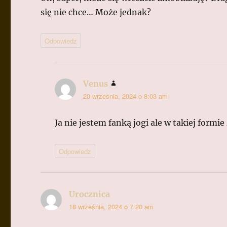
się nie chce… Może jednak?
Odpowiedz
Venus
pisze:
20 września, 2024 o 8:03 am
Ja nie jestem fanką jogi ale w takiej formi
Odpowiedz
Urocznica
pisze:
18 września, 2024 o 7:20 am