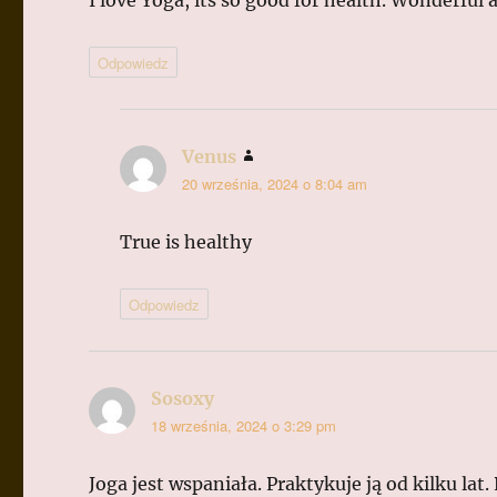
I love Yoga, its so good for health. Wonderful 
Odpowiedz
Venus
pisze:
20 września, 2024 o 8:04 am
True is healthy
Odpowiedz
Sosoxy
pisze:
18 września, 2024 o 3:29 pm
Joga jest wspaniała. Praktykuje ją od kilku l