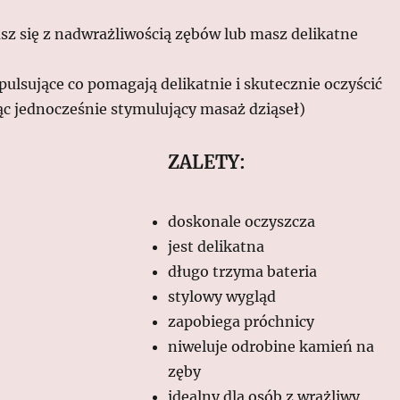
sz się z nadwrażliwością zębów lub masz delikatne
pulsujące co pomagają delikatnie i skutecznie oczyścić
ąc jednocześnie stymulujący masaż dziąseł)
ZALETY:
doskonale oczyszcza
jest delikatna
długo trzyma bateria
stylowy wygląd
zapobiega próchnicy
niweluje odrobine kamień na
zęby
idealny dla osób z wrażliwy