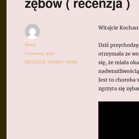
zębów ( recenzja )
Witajcie Kochan
Autor
Venus
Dziś przychodzę
Data
3 czerwca, 2024
otrzymała ze ws
publikacji
Kategorie
RECENZJE KOSMETYKÓW
się, że miała ok
nadwrażliwością
Jest to choroba
zgrzyta się zęba