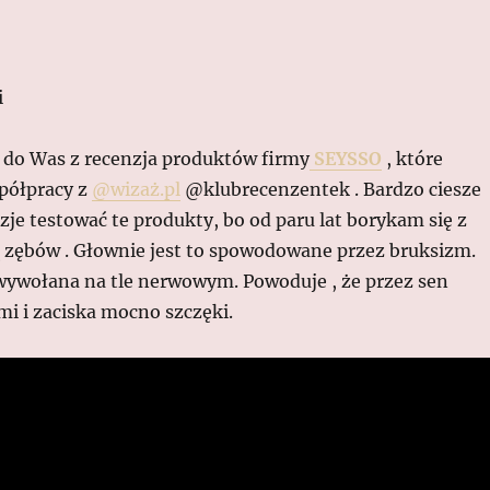
i
 do Was z recenzja produktów firmy
SEYSSO
, które
półpracy z
@wizaż.pl
@klubrecenzentek . Bardzo ciesze
azje testować te produkty, bo od paru lat borykam się z
 zębów . Głownie jest to spowodowane przez bruksizm.
 wywołana na tle nerwowym. Powoduje , że przez sen
mi i zaciska mocno szczęki.