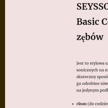
SEYSSO
Basic 
zębów
Jest to stylowa 
sonicznych na mi
skuteczny sposó
go odrobine niw
na jedynym pod
clean
(do codzie