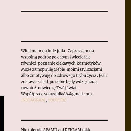
Witaj mam na imię Julia . Zapraszam na
wspólną podróż po całym świecie jak
również poznanie ciekawych kosmetyków.
Może zainspiruję Ciebie moimi stylizacjami
albo zmotywuję do zdrowego trybu życia . Jeśli
zostawisz ślad po sobie będę wdzięczna i
rownież odwiedzę Twój świat .
Współpraca venusjulia86@gmail.com
INSTAGRAM
,
YOUTUBE
Nie toleruje SPAMU ani REKLAM takie