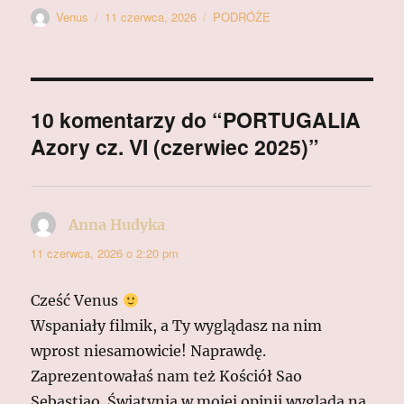
Autor
Data
Kategorie
Venus
11 czerwca, 2026
PODRÓŻE
publikacji
10 komentarzy do “PORTUGALIA
Azory cz. VI (czerwiec 2025)”
Anna Hudyka
pisze:
11 czerwca, 2026 o 2:20 pm
Cześć Venus
Wspaniały filmik, a Ty wyglądasz na nim
wprost niesamowicie! Naprawdę.
Zaprezentowałaś nam też Kościół Sao
Sebastiao. Świątynia w mojej opinii wygląda na