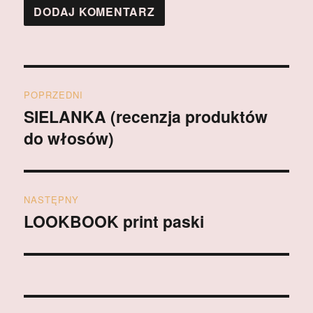
Nawigacja
POPRZEDNI
wpisu
SIELANKA (recenzja produktów
Poprzedni
do włosów)
wpis:
NASTĘPNY
LOOKBOOK print paski
Następny
wpis: