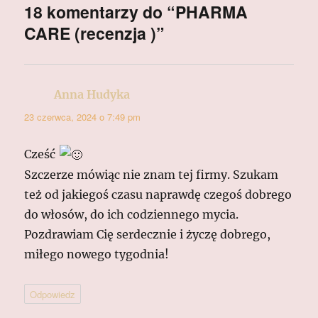
18 komentarzy do “PHARMA
CARE (recenzja )”
Anna Hudyka
pisze:
23 czerwca, 2024 o 7:49 pm
Cześć
Szczerze mówiąc nie znam tej firmy. Szukam
też od jakiegoś czasu naprawdę czegoś dobrego
do włosów, do ich codziennego mycia.
Pozdrawiam Cię serdecznie i życzę dobrego,
miłego nowego tygodnia!
Odpowiedz