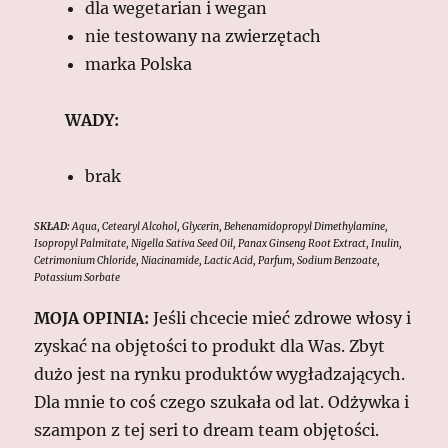
dla wegetarian i wegan
nie testowany na zwierzętach
marka Polska
WADY:
brak
SKŁAD:
Aqua, Cetearyl Alcohol, Glycerin, Behenamidopropyl Dimethylamine,
Isopropyl Palmitate, Nigella Sativa Seed Oil, Panax Ginseng Root Extract, Inulin,
Cetrimonium Chloride, Niacinamide, Lactic Acid, Parfum, Sodium Benzoate,
Potassium Sorbate
MOJA OPINIA:
Jeśli chcecie mieć zdrowe włosy i
zyskać na objętości to produkt dla Was. Zbyt
dużo jest na rynku produktów wygładzających.
Dla mnie to coś czego szukała od lat. Odżywka i
szampon z tej seri to dream team objętości.