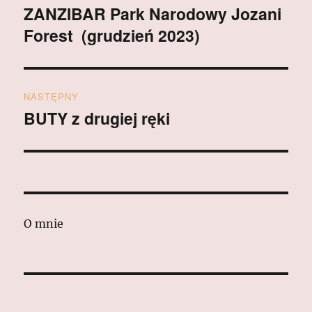
wpisu
ZANZIBAR Park Narodowy Jozani
Poprzedni
Forest (grudzień 2023)
wpis:
NASTĘPNY
BUTY z drugiej ręki
Następny
wpis:
O mnie