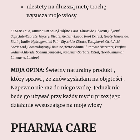
niestety na dłuższą metę trochę
wysusza moje włosy
SKŁAD:
Aqua, Ammonium Lauryl Sulfate, Coco-Glucoside, Glycerin, Glyceryl
Caprylate/Caprate, Glyceryl Oleate, Arctium Lappa Root Extract, Heptyl Glucoside,
Biotin, Inulin, Hydrogenated Palm Glycerides Citrate, Tocopherol, Citric Acid,
Lactic Acid, Cocamidopropyl Betaine, Tetrasodium Glutamate Diacetate, Parfum,
Sodium Chloride, Sodium Benzoate, Potassium Sorbate, Citral, Hexyl Cinnamal,
Limonene, Linalool
MOJA OPINA:
Świetny naturalny produkt ,
który sprawi , że znów zyskałam na objętości .
Napewno nie raz do niego wrócę. Jednak nie
będę go używać przy każdy myciu przez jego
działanie wysuszające na moje włosy
PHARMA CARE