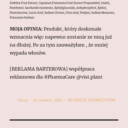
Emblica Fruit Extract, Capsicum Frutescens Fruit Extract Propanediol, Inulin,
Panthenol, Saccharide Isomerate, Xylitylglucoside, Anhydroxylitol, Xylitol,
Pantolactone, Lactic Acid, Sodium Citrate, Citric Acid, Parfum, Sodium Benzoate,
Potassium Sorbate
MOJA OPINIA:
Produkt, który doskonale
wzmacnia więc napewno zostanie ze mną już
na dłużej. Po za tym zauważyłam , że mniej
wypada włosów.
[REKLAMA BARTEROWA] współpraca
reklamowa dla #PharmaCare @vist.plant
Autor
Data
Kategorie
Venus
23 czerwca, 2024
RECENZJE KOSMETYKÓW
publikacji