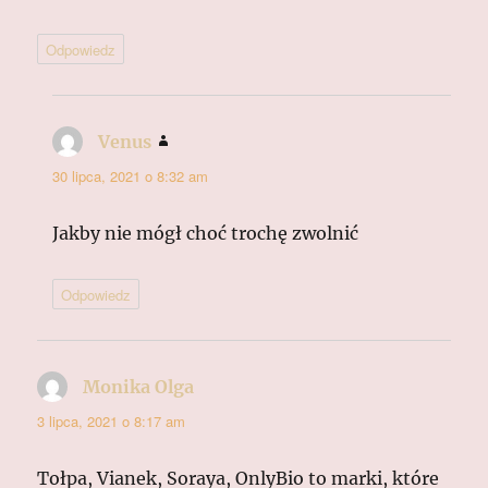
Odpowiedz
Venus
pisze:
30 lipca, 2021 o 8:32 am
Jakby nie mógł choć trochę zwolnić
Odpowiedz
Monika Olga
pisze:
3 lipca, 2021 o 8:17 am
Tołpa, Vianek, Soraya, OnlyBio to marki, które