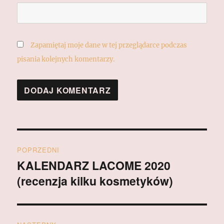
Zapamiętaj moje dane w tej przeglądarce podczas
pisania kolejnych komentarzy.
Nawigacja
POPRZEDNI
wpisu
KALENDARZ LACOME 2020
Poprzedni
(recenzja kilku kosmetyków)
wpis: