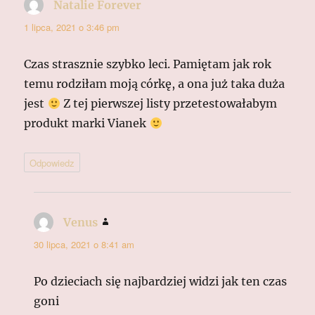
Natalie Forever
pisze:
1 lipca, 2021 o 3:46 pm
Czas strasznie szybko leci. Pamiętam jak rok
temu rodziłam moją córkę, a ona już taka duża
jest
Z tej pierwszej listy przetestowałabym
produkt marki Vianek
Odpowiedz
Venus
pisze:
30 lipca, 2021 o 8:41 am
Po dzieciach się najbardziej widzi jak ten czas
goni