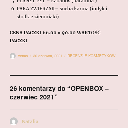
PLANET PET – kabanos (baranina )
PAKA ZWIERZAK– sucha karma (indyk i
słodkie ziemniaki)
CENA PACZKI 66.00 = 90.00 WARTOŚĆ
PACZKI
Autor
Data
Kategorie
Venus
30 czerwca, 2021
RECENZJE KOSMETYKÓW
publikacji
26 komentarzy do “OPENBOX –
czerwiec 2021”
Natalia
pisze: