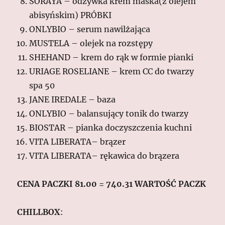
SORAYA – odżywka krem maska(z olejem
abisyńskim) PRÓBKI
ONLYBIO – serum nawilżająca
MUSTELA – olejek na rozstępy
SHEHAND – krem do rąk w formie pianki
URIAGE ROSELIANE – krem CC do twarzy
spa 50
JANE IREDALE – baza
ONLYBIO – balansujący tonik do twarzy
BIOSTAR – pianka doczyszczenia kuchni
VITA LIBERATA– brązer
VITA LIBERATA– rękawica do brązera
CENA PACZKI 81.00 = 740.31 WARTOŚĆ PACZK
CHILLBOX
: