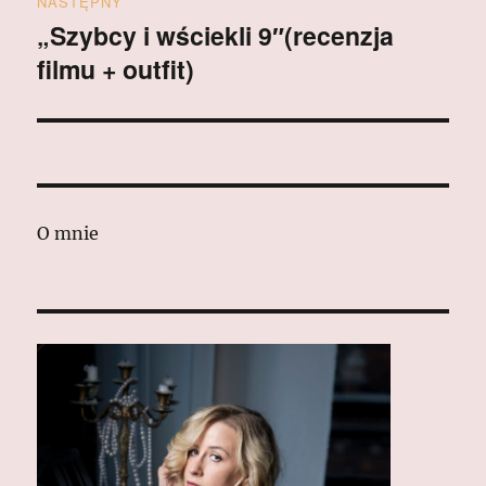
NASTĘPNY
„Szybcy i wściekli 9″(recenzja
Następny
filmu + outfit)
wpis:
O mnie