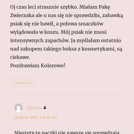
Oj czas leci strasznie szybko. Miałam Pakę
Zwierzaka ale u nas się nie sprawdziła, zabawką
psiak się nie bawił, a połowa smaczków
wylądowała w koszu. Mój psiak nie znosi
intensywnych zapachów. Ja myślałam ostatnio
nad zakupem takiego boksa z kosmetykami, są
ciekawe.
Pozdrawiam Kolorowo!
Odpowiedz
Venus
pisze:
30 lipca, 2021 o 8:30 am
Niestety te paczki nie zawsze się sprawdzają