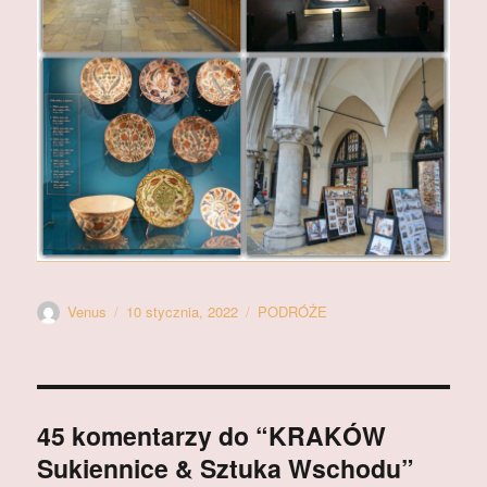
Autor
Data
Kategorie
Venus
10 stycznia, 2022
PODRÓŻE
publikacji
45 komentarzy do “KRAKÓW
Sukiennice & Sztuka Wschodu”