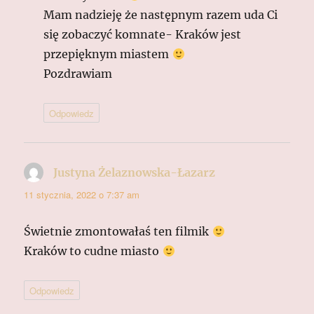
Mam nadzieję że następnym razem uda Ci
się zobaczyć komnate- Kraków jest
przepięknym miastem
Pozdrawiam
Odpowiedz
Justyna Żelaznowska-Łazarz
pisze:
11 stycznia, 2022 o 7:37 am
Świetnie zmontowałaś ten filmik
Kraków to cudne miasto
Odpowiedz