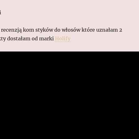
i
 recenzją kom styków do włosów które uznałam 2
kty dostałam od marki
Holify