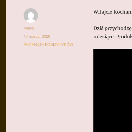
Witajcie Kochan
Autor
Venus
Dziś przychodzę
Data
13 marca, 2026
miesiące. Produ
publikacji
Kategorie
RECENZJE KOSMETYKÓW