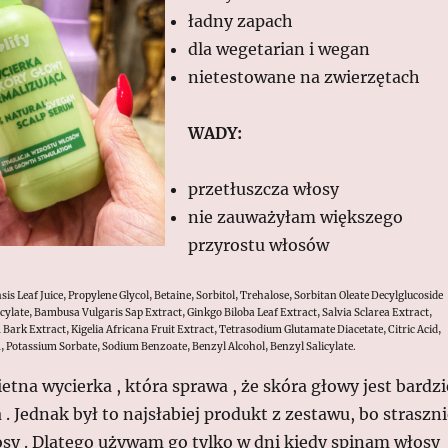
ładny zapach
dla wegetarian i wegan
nietestowane na zwierzętach
WADY:
przetłuszcza włosy
nie zauważyłam większego
przyrostu włosów
is Leaf Juice, Propylene Glycol, Betaine, Sorbitol, Trehalose, Sorbitan Oleate Decylglucoside
cylate, Bambusa Vulgaris Sap Extract, Ginkgo Biloba Leaf Extract, Salvia Sclarea Extract,
k Extract, Kigelia Africana Fruit Extract, Tetrasodium Glutamate Diacetate, Citric Acid,
 Potassium Sorbate, Sodium Benzoate, Benzyl Alcohol, Benzyl Salicylate.
etna wycierka , która sprawa , że skóra głowy jest bardzi
 Jednak był to najsłabiej produkt z zestawu, bo straszni
osy . Dlatego używam go tylko w dni kiedy spinam włosy