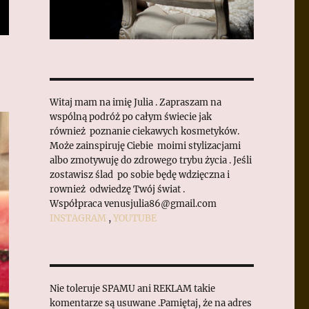
Witaj mam na imię Julia . Zapraszam na
wspólną podróż po całym świecie jak
również poznanie ciekawych kosmetyków.
Może zainspiruję Ciebie moimi stylizacjami
albo zmotywuję do zdrowego trybu życia . Jeśli
zostawisz ślad po sobie będę wdzięczna i
rownież odwiedzę Twój świat .
Współpraca venusjulia86@gmail.com
INSTAGRAM
,
YOUTUBE
Nie toleruje SPAMU ani REKLAM takie
komentarze są usuwane .Pamiętaj, że na adres