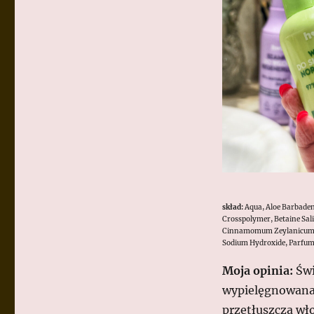
skład:
Aqua, Aloe Barbadens
Crosspolymer, Betaine Sali
Cinnamomum Zeylanicum Bar
Sodium Hydroxide, Parfum,
Moja opinia:
Świ
wypielęgnowana .
przetłuszcza wł