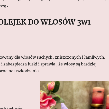
owę .
OLEJEK DO WŁOSÓW 3w1
ykowany dla włosów suchych, zniszczonych i łamliwych.
 zabezpiecza łuski i sprawia , że włosy są bardziej
orne na uszkodzenia .
łuski włosów