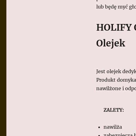
lub będę myć gł
HOLIFY 
Olejek
Jest olejek ded
Produkt domyka i
nawilżone i odp
ZALETY:
nawilża
zabezpiecza 