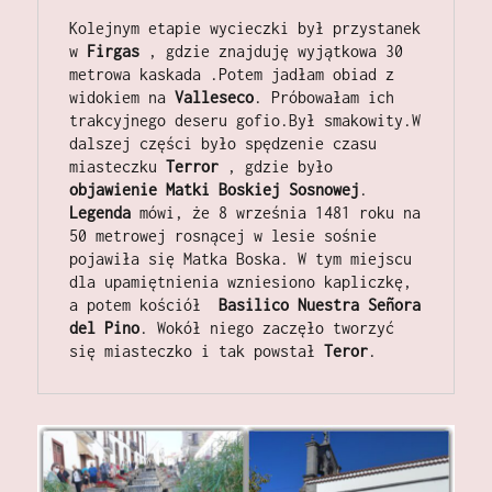
Kolejnym etapie wycieczki był przystanek 
w 
Firgas
 , gdzie znajduję wyjątkowa 30 
metrowa kaskada .Potem jadłam obiad z 
widokiem na 
Valleseco
. Próbowałam ich 
trakcyjnego deseru gofio.Był smakowity.W 
dalszej części było spędzenie czasu  
miasteczku 
Terror 
, gdzie było 
objawienie Matki Boskiej Sosnowej
. 
Legenda
 mówi, że 8 września 1481 roku na 
50 metrowej rosnącej w lesie sośnie 
pojawiła się Matka Boska. W tym miejscu 
dla upamiętnienia wzniesiono kapliczkę, 
a potem kościół  
Basilico Nuestra Señora 
del Pino
. Wokół niego zaczęło tworzyć 
się miasteczko i tak powstał 
Teror
. 