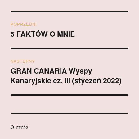
Nawigacja
POPRZEDNI
wpisu
5 FAKTÓW O MNIE
Poprzedni
wpis:
NASTĘPNY
GRAN CANARIA Wyspy
Następny
Kanaryjskie cz. III (styczeń 2022)
wpis:
O mnie