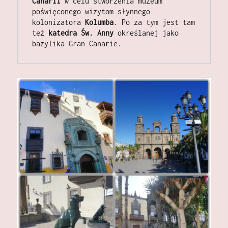
Canarii
 w celu stworzenia muzeum 
poświęconego wizytom słynnego 
kolonizatora 
Kolumba
. Po za tym jest tam 
też 
katedra Św. Anny
 określanej jako 
bazylika Gran Canarie. 