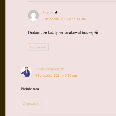
Venus
pisze:
5 listopada, 2021 o 11:41 am
Dodam , że każdy ser smakował inaczej 😁
Odpowiedz
jointyicroissanty
pisze:
4 listopada, 2021 o 6:39 pm
Pięinie tam
Odpowiedz