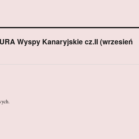
A Wyspy Kanaryjskie cz.II (wrzesień
wych.