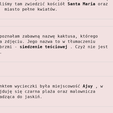
liśmy tam zwiedzić kościół 
Santa Maria 
oraz 
  miasto pełne kwiatów.  
poznałam zabawną nazwę kaktusa, którego 
a zdjęciu. Jego nazwa to w tłumaczeniu 
brzmi - 
siedzenie teściowej
 . Czyż nie jest 
.   
nktem wycieczki była miejscowość 
Ajuy
 , w 
jduję się czarna plaża oraz malownicza 
adząca do jaskiń.