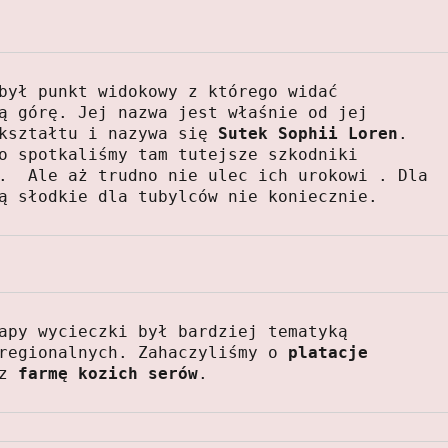
był punkt widokowy z którego widać 
ą górę. Jej nazwa jest właśnie od jej 
kształtu i nazywa się 
Sutek Sophii Loren
.  
Oprócz tego spotkaliśmy tam tutejsze szkodniki  
.  Ale aż trudno nie ulec ich urokowi . Dla 
ą słodkie dla tubylców nie koniecznie. 
apy wycieczki był bardziej tematyką 
regionalnych. Zahaczyliśmy o 
platacje 
z 
farmę kozich serów
. 