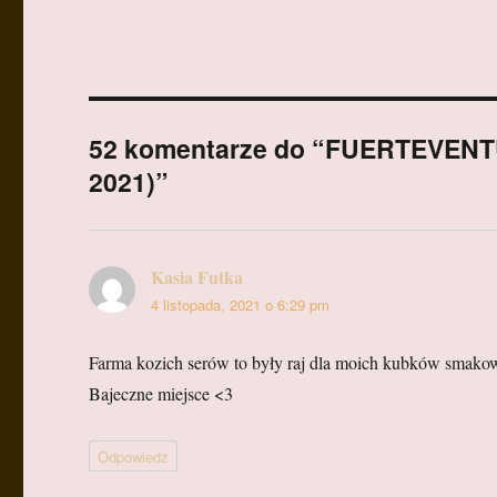
52 komentarze do “FUERTEVENTUR
2021)”
Kasia Futka
pisze:
4 listopada, 2021 o 6:29 pm
Farma kozich serów to były raj dla moich kubków smako
Bajeczne miejsce <3
Odpowiedz