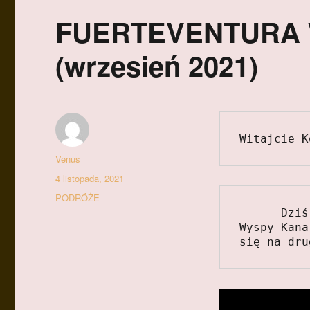
FUERTEVENTURA Wy
(wrzesień 2021)
Witajcie K
Autor
Venus
Data
4 listopada, 2021
publikacji
Kategorie
PODRÓŻE
      Dziś przychodzę drugą częściom  z wyjazdu na 
Wyspy Kana
się na dru