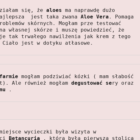
ziałam się, że 
aloes
 ma naprawdę dużo 
ajlepsza  jest taka zwana 
Aloe Vera
. Pomaga 
roblemów skórnych. Mogłam prze testować 
na własnej skórze i muszę powiedzieć, że 
je tak trwałego nawilżenia jak krem z tego 
 Ciało jest w dotyku atłasowe. 
farmie
 mogłam podziwiać kózki ( mam słabość 
t). Ale również mogłam 
degustować se
ry oraz 
mu
 . 
miejsce wycieczki była wizyta w 
ci 
Betancuria
 , która była pierwsza stolicą 