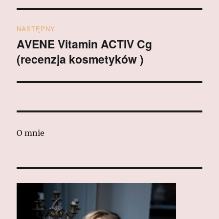
NASTĘPNY
AVENE Vitamin ACTIV Cg
Następny
(recenzja kosmetyków )
wpis:
O mnie