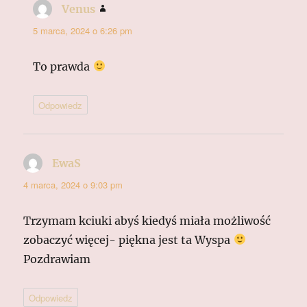
Venus
pisze:
5 marca, 2024 o 6:26 pm
To prawda
Odpowiedz
EwaS
pisze:
4 marca, 2024 o 9:03 pm
Trzymam kciuki abyś kiedyś miała możliwość
zobaczyć więcej- piękna jest ta Wyspa
Pozdrawiam
Odpowiedz