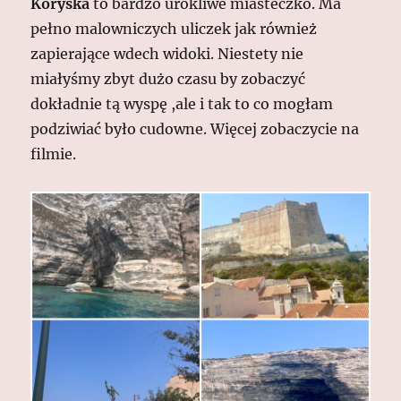
Koryska
to bardzo urokliwe miasteczko. Ma
pełno malowniczych uliczek jak również
zapierające wdech widoki. Niestety nie
miałyśmy zbyt dużo czasu by zobaczyć
dokładnie tą wyspę ,ale i tak to co mogłam
podziwiać było cudowne. Więcej zobaczycie na
filmie.