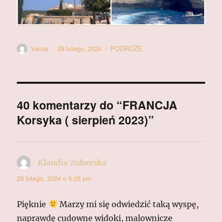
Autor
Data
Kategorie
Venus
29 lutego, 2024
PODRÓŻE
publikacji
40 komentarzy do “FRANCJA
Korsyka ( sierpień 2023)”
Klaudia Zuberska
pisze:
29 lutego, 2024 o 5:26 pm
Pięknie
Marzy mi się odwiedzić taką wyspę,
naprawdę cudowne widoki, malownicze