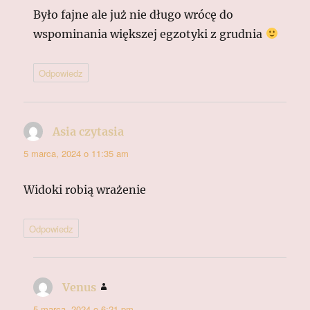
Było fajne ale już nie długo wrócę do
wspominania większej egzotyki z grudnia
Odpowiedz
Asia czytasia
pisze:
5 marca, 2024 o 11:35 am
Widoki robią wrażenie
Odpowiedz
Venus
pisze:
5 marca, 2024 o 6:21 pm