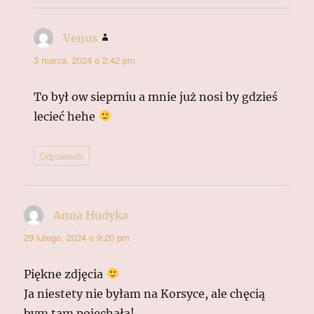
Venus
pisze:
3 marca, 2024 o 2:42 pm
To był ow sieprniu a mnie już nosi by gdzieś
lecieć hehe
Odpowiedz
Anna Hudyka
pisze:
29 lutego, 2024 o 9:20 pm
Piękne zdjęcia
Ja niestety nie byłam na Korsyce, ale chęcią
bym tam pojechała!