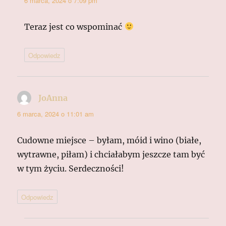
6 marca, 2024 o 7:09 pm
Teraz jest co wspominać
Odpowiedz
JoAnna
pisze:
6 marca, 2024 o 11:01 am
Cudowne miejsce – byłam, móid i wino (białe,
wytrawne, piłam) i chciałabym jeszcze tam być
w tym życiu. Serdeczności!
Odpowiedz