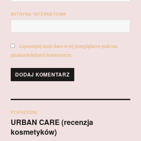
WITRYNA INTERNETOWA
Zapamiętaj moje dane w tej przeglądarce podczas
pisania kolejnych komentarzy.
Nawigacja
POPRZEDNI
wpisu
URBAN CARE (recenzja
Poprzedni
kosmetyków)
wpis: