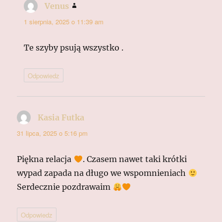
Venus
pisze:
1 sierpnia, 2025 o 11:39 am
Te szyby psują wszystko .
Odpowiedz
Kasia Futka
pisze:
31 lipca, 2025 o 5:16 pm
Piękna relacja
. Czasem nawet taki krótki
wypad zapada na długo we wspomnieniach
Serdecznie pozdrawaim
Odpowiedz