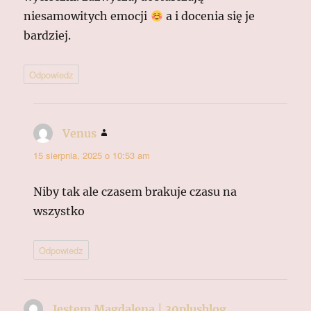
niesamowitych emocji
a i docenia się je
bardziej.
Odpowiedz
Venus
pisze:
15 sierpnia, 2025 o 10:53 am
Niby tak ale czasem brakuje czasu na
wszystko
Odpowiedz
Jestem Magdalena | 30plusblog
pisze: