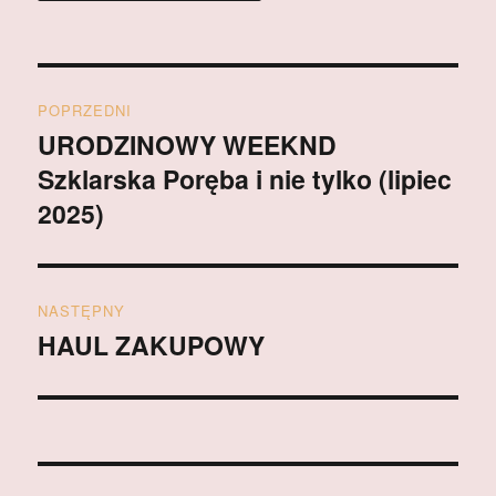
Nawigacja
POPRZEDNI
wpisu
URODZINOWY WEEKND
Poprzedni
Szklarska Poręba i nie tylko (lipiec
wpis:
2025)
NASTĘPNY
HAUL ZAKUPOWY
Następny
wpis: