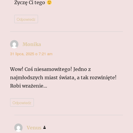
Życzę Ci tego
Odpowiedz
Monika
pisze:
31 lipca, 2025 o 7:21 am
Wow! Coś niesamowitego! Jedno z
najmłodszych miast świata, a tak rozwinięte!
Robi wrażenie…
Odpowiedz
Venus
pisze: