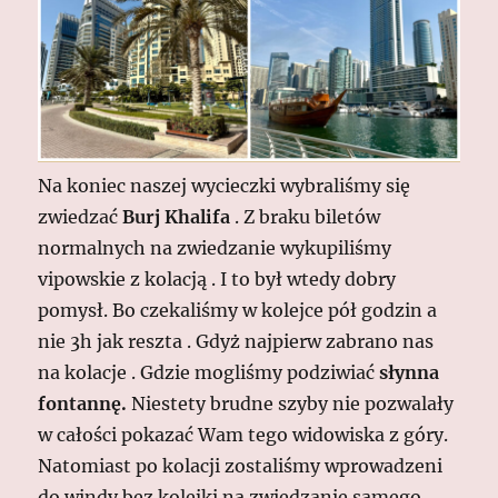
Na koniec naszej wycieczki wybraliśmy się
zwiedzać
Burj Khalifa
. Z braku biletów
normalnych na zwiedzanie wykupiliśmy
vipowskie z kolacją . I to był wtedy dobry
pomysł. Bo czekaliśmy w kolejce pół godzin a
nie 3h jak reszta . Gdyż najpierw zabrano nas
na kolacje . Gdzie mogliśmy podziwiać
słynna
fontannę.
Niestety brudne szyby nie pozwalały
w całości pokazać Wam tego widowiska z góry.
Natomiast po kolacji zostaliśmy wprowadzeni
do windy bez kolejki na zwiedzanie samego