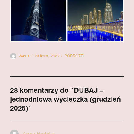
Autor
Data
Kategorie
Venus
28 lipca, 2025
PODRÓŻE
publikacji
28 komentarzy do “DUBAJ –
jednodniowa wycieczka (grudzień
2025)”
Anna Hudyka
pisze: