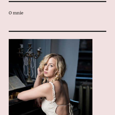
STR
STR
ONA
ONA
O mnie