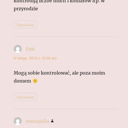
kontroulją liczbe much i komarów itp. w
przyrodzie
Odpowiedz
Emi
pisze:
9 lutego, 2013 o 12:04 am
Mogą sobie kontrolować, ale poza moim
domem
Odpowiedz
venusjulia
pisze: