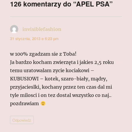
126 komentarzy do “APEL PSA”
invisiblefashion
pisze:
31 stycznia, 2013 o 6:23 pm
w 100% zgadzam sie z Toba!
Ja bardzo kocham zwierzęta i jakies 2,5 roku
temu uratowalam zycie kociakowi –
KUBUSIOWI – kotek, szaro-biały, mądry,
przyjacieslki, kochany przez ten czas dal mi
tyle milosci i on tez dostal wszystko co naj..
pozdrawiam
Odpowiedz