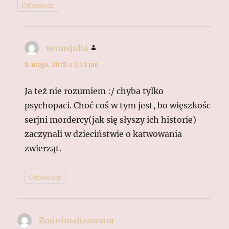
Odpowiedz
venusjulia
pisze:
3 lutego, 2013 o 5:13 pm
Ja też nie rozumiem :/ chyba tylko
psychopaci. Choć coś w tym jest, bo więszkośc
serjni mordercy(jak się słyszy ich historie)
zaczynali w dzieciństwie o katwowania
zwierząt.
Odpowiedz
Zminimalizowana
pisze: