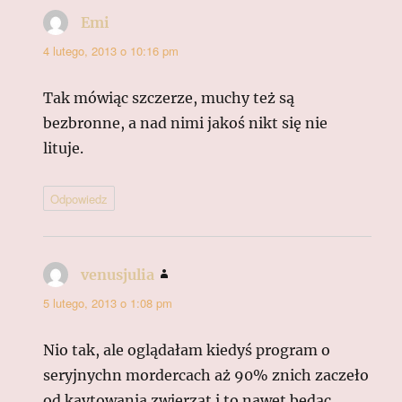
Emi
pisze:
4 lutego, 2013 o 10:16 pm
Tak mówiąc szczerze, muchy też są
bezbronne, a nad nimi jakoś nikt się nie
lituje.
Odpowiedz
venusjulia
pisze:
5 lutego, 2013 o 1:08 pm
Nio tak, ale oglądałam kiedyś program o
seryjnychn mordercach aż 90% znich zaczeło
od kaytowania zwierząt i to nawet będąc