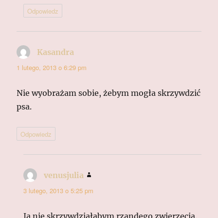
Odpowiedz
Kasandra
pisze:
1 lutego, 2013 o 6:29 pm
Nie wyobrażam sobie, żebym mogła skrzywdzić
psa.
Odpowiedz
venusjulia
pisze:
3 lutego, 2013 o 5:25 pm
Ja nie skrzywdziałabym rzandego zwierzęcia.