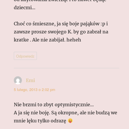
dziecmi…
Choć co śmieszne, ja się boje pająków :p i
zawsze prosze swojego K. by go zabrał na
kratke . Ale nie zabijał. heheh
Odpowiedz
Emi
pisze:
5 lutego, 2013 o 2:02 pm
Nie brzmi to zbyt optymistycznie…
A ja się nie boję. Są okropne, ale nie budzą we
mnie lęku tylko odrazę