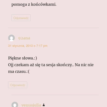
pomoga z końcówkami.
Odpowiedz
92ana
pisze:
31 stycznia, 2013 o 7:17 pm
Piękne słowa.:)
Ojj czekam aż się ta sesja skończy.. Na nic nie
ma czasu.:(
Odpowiedz
venusjulia
pisze: