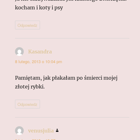
kocham i koty i psy
Odpowiedz
Kasandra
pisze:
8 lutego, 2013 o 10:04 pm
Pamiętam, jak płakałam po śmierci mojej
złotej rybki.
Odpowiedz
venusjulia
pisze: