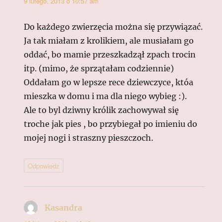
9 lutego, 2013 o 10:57 am
Do każdego zwierzęcia można się przywiązać.
Ja tak miałam z krolikiem, ale musiałam go
oddać, bo mamie przeszkadzął zpach trocin
itp. (mimo, że sprzątałam codziennie)
Oddałam go w lepsze rece dziewczyce, któa
mieszka w domu i ma dla niego wybieg :).
Ale to byl dziwny królik zachowywał się
troche jak pies , bo przybiegał po imieniu do
mojej nogi i straszny pieszczoch.
Odpowiedz
Kasandra
pisze: