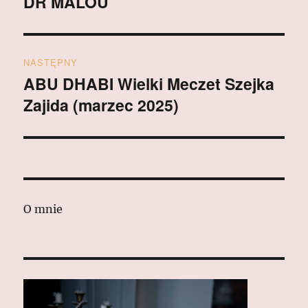
DR MALOU
Poprzedni
wpis:
NASTĘPNY
ABU DHABI Wielki Meczet Szejka
Następny
Zajida (marzec 2025)
wpis:
O mnie