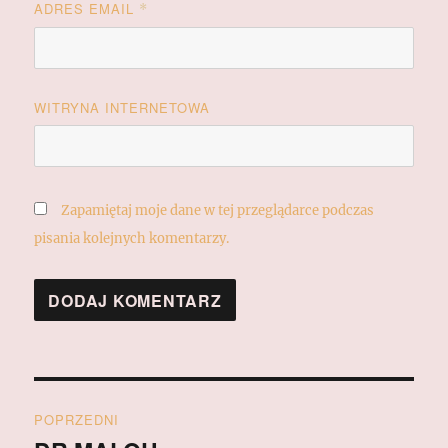
ADRES EMAIL
*
WITRYNA INTERNETOWA
Zapamiętaj moje dane w tej przeglądarce podczas
pisania kolejnych komentarzy.
Nawigacja
POPRZEDNI
wpisu