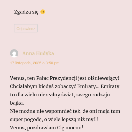
Zgadza się
Odpowiedz
Anna Hudyka
pisze:
17 listopada, 2025 o 3:50 pm
Venus, ten Pałac Prezydencji jest olśniewający!
Chciałabym kiedyś zobaczyć Emiraty… Emiraty
to dla wielu nierealny świat, swego rodzaju
bajka.
Nie można nie wspomnieć też, że oni maja tam
super pogodę, o wiele lepszą niż my!!!
Venus, pozdrawiam Cię mocno!