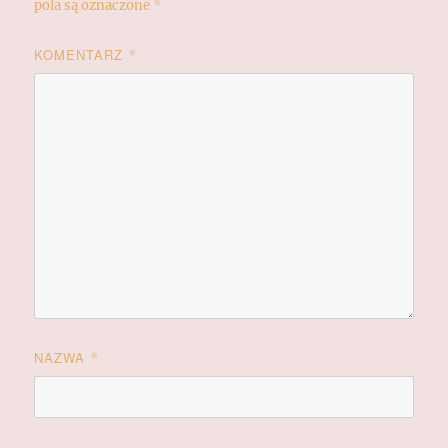
pola są oznaczone
*
KOMENTARZ
*
NAZWA
*