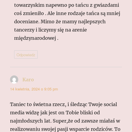
towarzyskim napewno po tańcu z gwiazdami
coś zmieniło . Ale inne rodzaje tańca są mniej
doceniane. Mimo że mamy najlepszych
tancerzy i liczymy się na arenie
międzynarodowej .
Odpowiedz
Karo
pisze:
14 kwietnia, 2024 o 9:05 pm
Taniec to świetna rzecz, i śledząc Twoje social
media widzę jak jest on Tobie bliski od
najmłodszych lat. Super,że od zawsze miałaś w
realizowaniu swojej pasji wsparcie rodziców. To