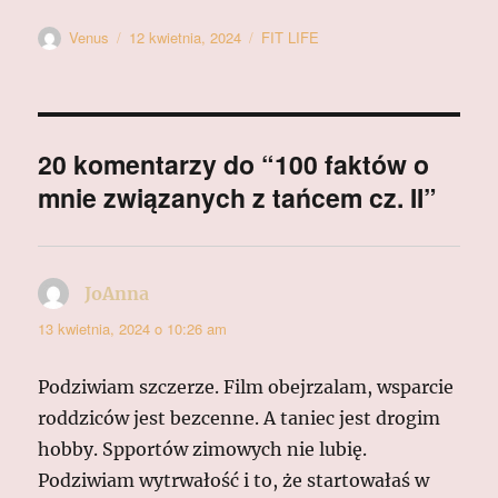
Autor
Data
Kategorie
Venus
12 kwietnia, 2024
FIT LIFE
publikacji
20 komentarzy do “100 faktów o
mnie związanych z tańcem cz. II”
JoAnna
pisze:
13 kwietnia, 2024 o 10:26 am
Podziwiam szczerze. Film obejrzalam, wsparcie
roddziców jest bezcenne. A taniec jest drogim
hobby. Spportów zimowych nie lubię.
Podziwiam wytrwałość i to, że startowałaś w