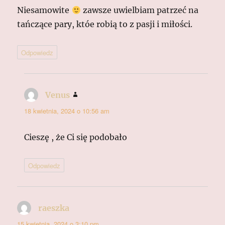
Niesamowite
zawsze uwielbiam patrzeć na
tańczące pary, któe robią to z pasji i miłości.
Odpowiedz
Venus
pisze:
18 kwietnia, 2024 o 10:56 am
Cieszę , że Ci się podobało
Odpowiedz
raeszka
pisze:
15 kwietnia, 2024 o 3:10 pm