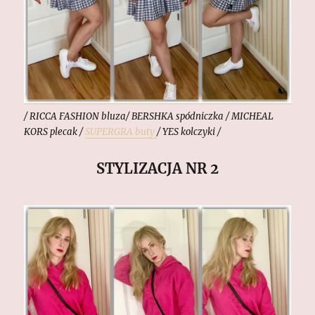
/ RICCA FASHION bluza/ BERSHKA spódniczka / MICHEAL
KORS plecak /
SUPERGRA buty
/ YES kolczyki /
STYLIZACJA NR 2