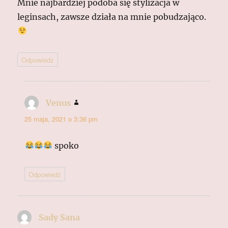
Mnie najbardziej podoba się stylizacja w
leginsach, zawsze działa na mnie pobudzająco.
Odpowiedz
Venus
pisze:
25 maja, 2021 o 3:36 pm
spoko
Odpowiedz
Sady Sana
pisze: