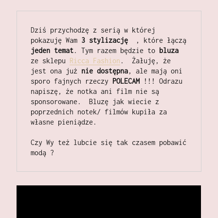
Dziś przychodzę z serią w której 
pokazuję Wam 
3 stylizację 
 , które łączą 
jeden temat
. Tym razem będzie to 
bluza
ze sklepu 
Ricca Fashion
.  Żałuję, że 
jest ona już 
nie dostępna
, ale mają oni 
sporo fajnych rzeczy 
POLECAM
 !!! Odrazu 
napiszę, że notka ani film nie są 
sponsorowane.  Bluzę jak wiecie z 
poprzednich notek/ filmów kupiła za 
własne pieniądze.  

Czy Wy też lubcie się tak czasem pobawić 
modą ?