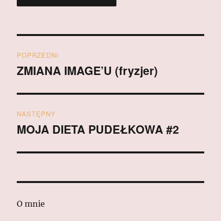
Nawigacja
POPRZEDNI
wpisu
ZMIANA IMAGE’U (fryzjer)
Poprzedni
wpis:
NASTĘPNY
MOJA DIETA PUDEŁKOWA #2
Następny
wpis:
O mnie