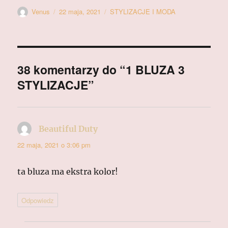
Autor
Data
Kategorie
Venus
22 maja, 2021
STYLIZACJE I MODA
publikacji
38 komentarzy do “1 BLUZA 3
STYLIZACJE”
Beautiful Duty
pisze:
22 maja, 2021 o 3:06 pm
ta bluza ma ekstra kolor!
Odpowiedz